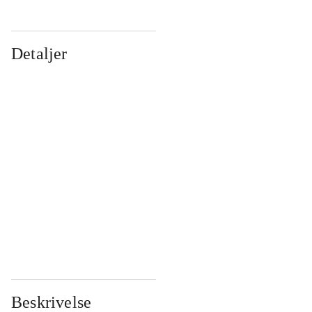
Detaljer
...
...
...
...
...
...
...
...
...
...
...
...
Beskrivelse