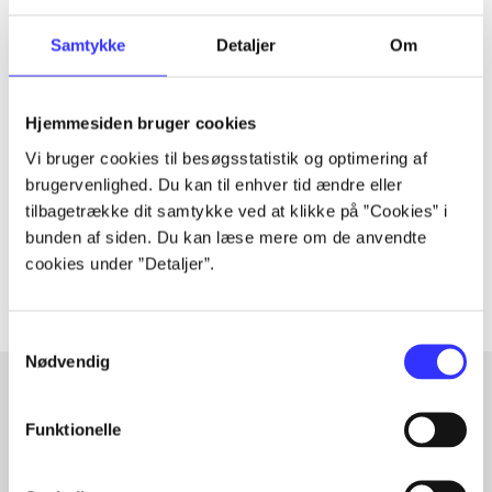
Samtykke
Detaljer
Om
Tidsskrift
Artiklen er en del af
Hjemmesiden bruger cookies
Vi bruger cookies til besøgsstatistik og optimering af
brugervenlighed. Du kan til enhver tid ændre eller
lorem ipsum dolor sit amet ...
tilbagetrække dit samtykke ved at klikke på ”Cookies” i
Tidsskrift
bunden af siden. Du kan læse mere om de anvendte
Artiklerne i
handler ofte om
cookies under ”Detaljer”.
Samtykkevalg
Nødvendig
Funktionelle
Artikler med samme emner
Fra