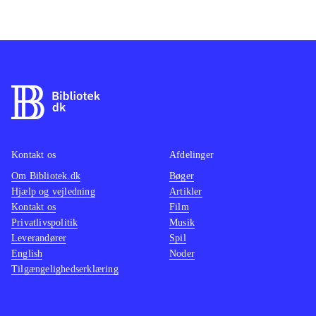
Kontakt os
Afdelinger
Om Bibliotek.dk
Bøger
Hjælp og vejledning
Artikler
Kontakt os
Film
Privatlivspolitik
Musik
Leverandører
Spil
English
Noder
Tilgængelighedserklæring