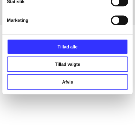
Statistik
Marketing
Tillad alle
Artikler
Alle registrerede artikler fordelt på udgivelser
Tillad valgte
...
Afvis
...
...