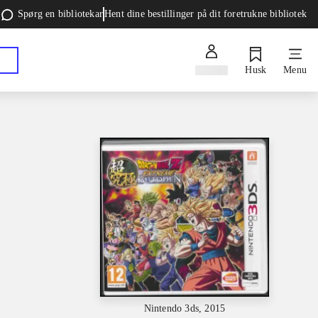
Spørg en bibliotekar
Hent dine bestillinger på dit foretrukne bibliotek
Log ind
Husk
Menu
Nintendo 3ds, 2015