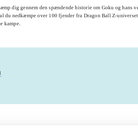
Kæmp dig gennem den spændende historie om Goku og hans v
al du nedkæmpe over 100 fjender fra Dragon Ball Z-universet 
de kampe.
u
Artiklerne i
handler ofte om
lorem ipsum dolor sit amet ...
Tidsskrift