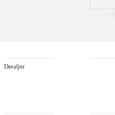
Detaljer
...
...
...
...