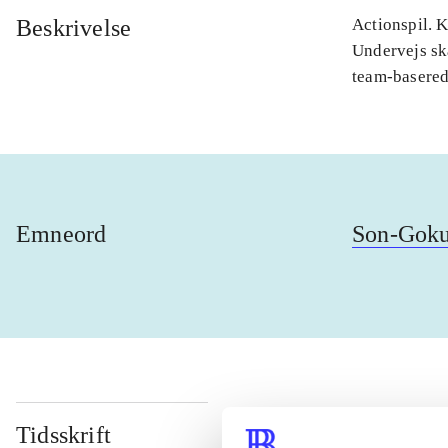
Beskrivelse
Actionspil. 
Undervejs sk
team-basere
Emneord
Son-Gok
Tidsskrift