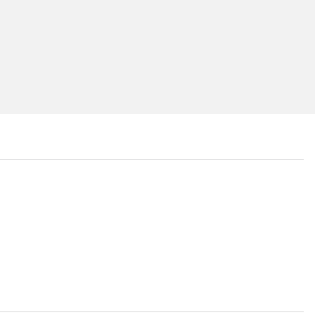
...
...