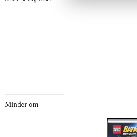
...
...
...
Minder om