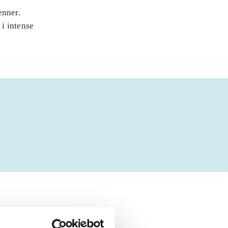
enner.
i intense