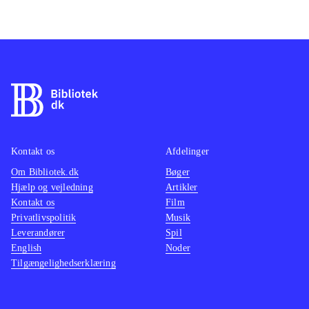
Kontakt os
Afdelinger
Om Bibliotek.dk
Bøger
Hjælp og vejledning
Artikler
Kontakt os
Film
Privatlivspolitik
Musik
Leverandører
Spil
English
Noder
Tilgængelighedserklæring