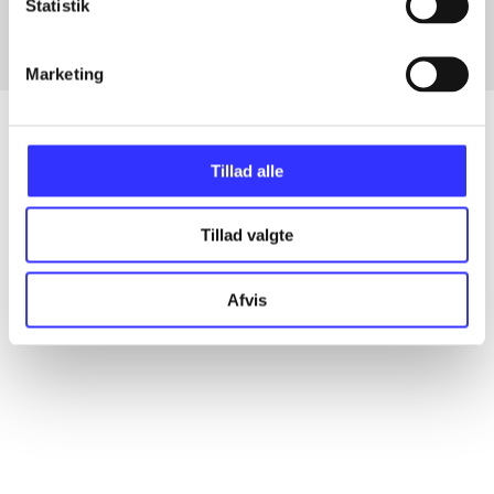
Statistik
Marketing
Tillad alle
Artikler
Alle registrerede artikler fordelt på udgivelser
Tillad valgte
...
Afvis
...
...