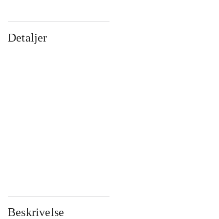
Detaljer
...
...
...
...
...
...
...
...
...
...
...
...
Beskrivelse