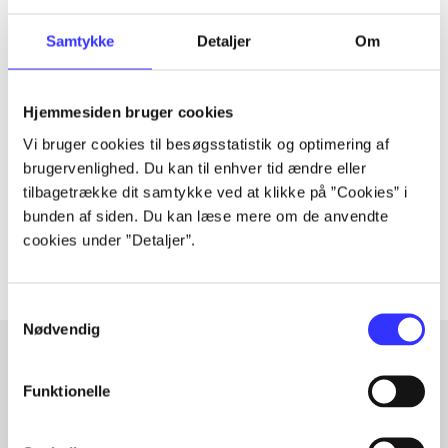
Samtykke
Detaljer
Om
Tidsskrift
Artiklen er en del af
Hjemmesiden bruger cookies
Vi bruger cookies til besøgsstatistik og optimering af
brugervenlighed. Du kan til enhver tid ændre eller
lorem ipsum dolor sit amet ...
tilbagetrække dit samtykke ved at klikke på ”Cookies” i
Tidsskrift
bunden af siden. Du kan læse mere om de anvendte
Artiklerne i
handler ofte om
cookies under ”Detaljer”.
Samtykkevalg
Nødvendig
Funktionelle
Artikler med samme emner
Fra