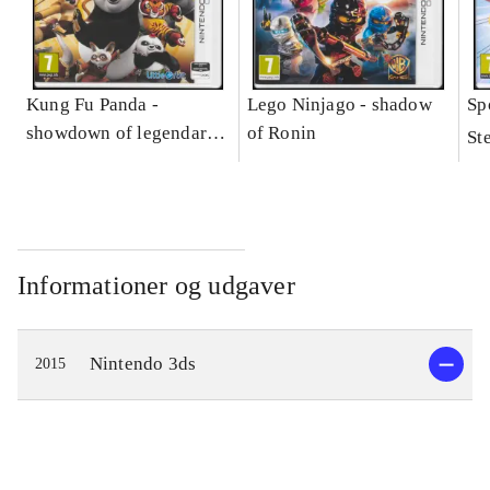
Kung Fu Panda -
Lego Ninjago - shadow
Sp
showdown of legendary
of Ronin
St
legends
Informationer og udgaver
Nintendo 3ds
2015