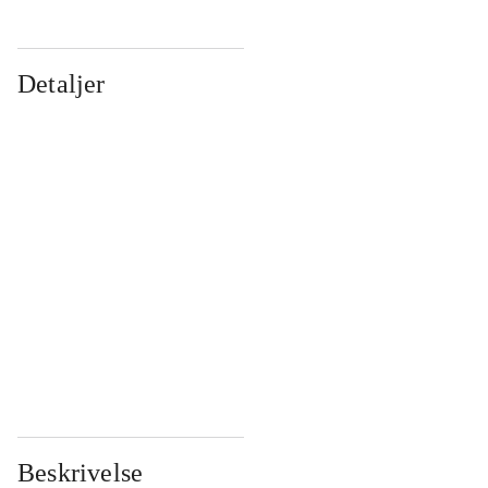
Detaljer
...
...
...
...
...
...
...
...
...
...
...
...
Beskrivelse