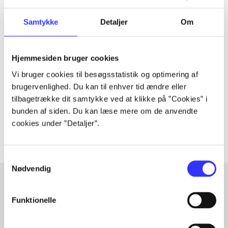
Samtykke
Detaljer
Om
Tidsskrift
Artiklen er en del af
Hjemmesiden bruger cookies
Vi bruger cookies til besøgsstatistik og optimering af
lorem ipsum dolor sit amet ...
brugervenlighed. Du kan til enhver tid ændre eller
tilbagetrække dit samtykke ved at klikke på ”Cookies” i
Tidsskrift
bunden af siden. Du kan læse mere om de anvendte
Artiklerne i
handler ofte om
cookies under ”Detaljer”.
Samtykkevalg
Nødvendig
Funktionelle
Artikler med samme emner
Fra