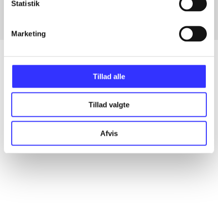
Statistik
Marketing
Tillad alle
Artikler
Alle registrerede artikler fordelt på udgivelser
Tillad valgte
...
Afvis
...
...