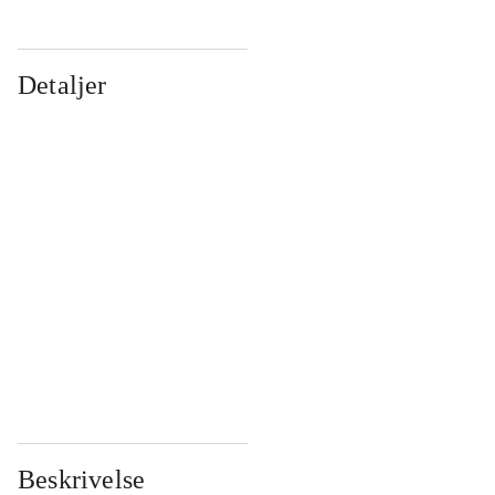
Detaljer
...
...
...
...
...
...
...
...
...
...
...
...
Beskrivelse