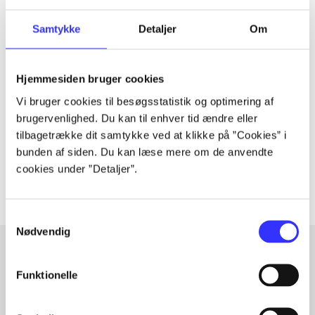
Samtykke
Detaljer
Om
Tidsskrift
Artiklen er en del af
Hjemmesiden bruger cookies
Vi bruger cookies til besøgsstatistik og optimering af
brugervenlighed. Du kan til enhver tid ændre eller
lorem ipsum dolor sit amet ...
tilbagetrække dit samtykke ved at klikke på ”Cookies” i
Tidsskrift
bunden af siden. Du kan læse mere om de anvendte
Artiklerne i
handler ofte om
cookies under ”Detaljer”.
Samtykkevalg
Nødvendig
Funktionelle
Artikler med samme emner
Fra