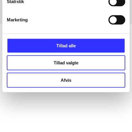
Statistik
Marketing
Tillad alle
Artikler
Alle registrerede artikler fordelt på udgivelser
Tillad valgte
...
Afvis
...
...