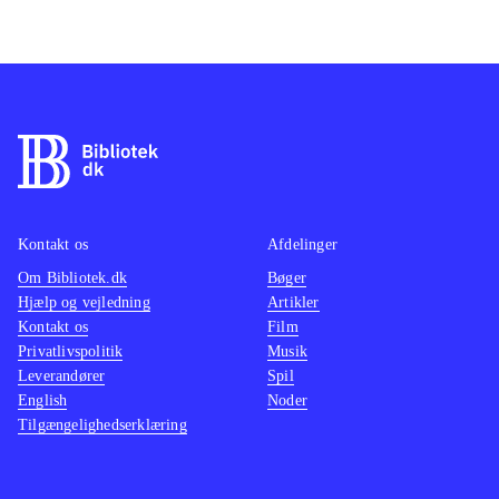
Kontakt os
Afdelinger
Om Bibliotek.dk
Bøger
Hjælp og vejledning
Artikler
Kontakt os
Film
Privatlivspolitik
Musik
Leverandører
Spil
English
Noder
Tilgængelighedserklæring