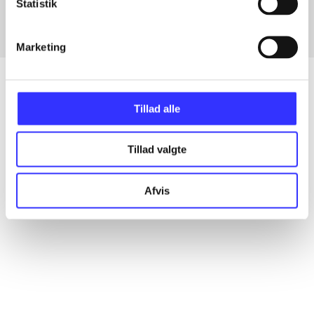
Statistik
Marketing
Tillad alle
Artikler
Alle registrerede artikler fordelt på udgivelser
Tillad valgte
...
Afvis
...
...