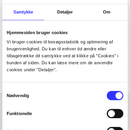
Samtykke
Detaljer
Om
Tidsskrift
Artiklen er en del af
Hjemmesiden bruger cookies
Vi bruger cookies til besøgsstatistik og optimering af
brugervenlighed. Du kan til enhver tid ændre eller
lorem ipsum dolor sit amet ...
tilbagetrække dit samtykke ved at klikke på ”Cookies” i
Tidsskrift
bunden af siden. Du kan læse mere om de anvendte
Artiklerne i
handler ofte om
cookies under ”Detaljer”.
Samtykkevalg
Nødvendig
Funktionelle
Artikler med samme emner
Fra