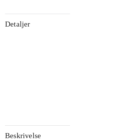
Detaljer
...
...
...
...
...
...
...
...
...
...
...
...
Beskrivelse