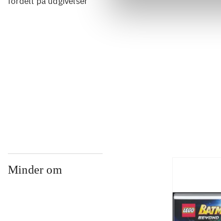
fordelt på udgivelser
...
...
...
Minder om