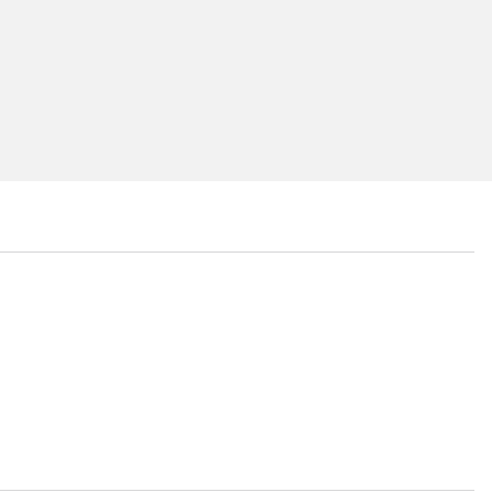
...
...