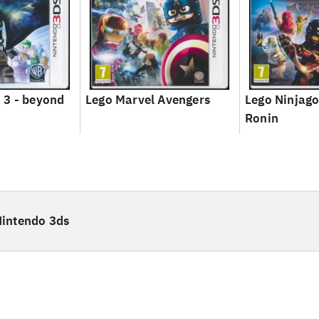
 3 - beyond
Lego Marvel Avengers
Lego Ninjago
Ronin
intendo 3ds