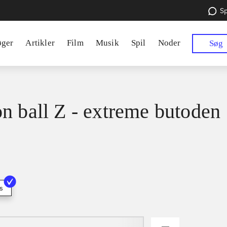
Sp
øger
Artikler
Film
Musik
Spil
Noder
Søg
n ball Z - extreme butoden
s