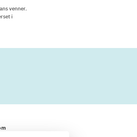
ans venner.
rset i
 om