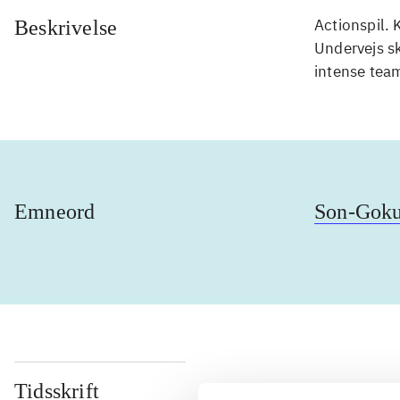
Actionspil.
Beskrivelse
Undervejs s
intense tea
Emneord
Son-Gok
Tidsskrift