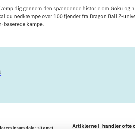
 Kæmp dig gennem den spændende historie om Goku og h
kal du nedkæmpe over 100 fjender fra Dragon Ball Z-unive
m-baserede kampe.
u
Artiklerne i
handler ofte
lorem ipsum dolor sit amet ...