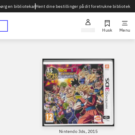
Hent dine bestillinger på dit foretrukne bibliotek
ørg en bibliotekar
Log ind
Husk
Menu
Nintendo 3ds, 2015