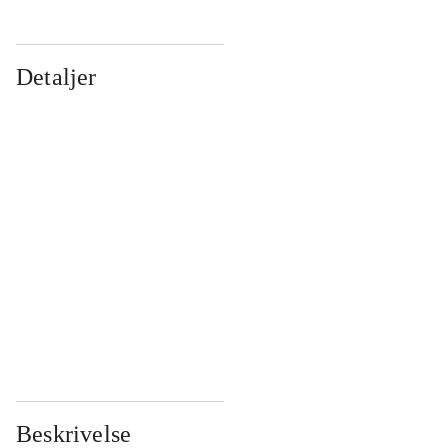
Detaljer
...
...
...
...
...
...
...
...
...
...
...
...
Beskrivelse