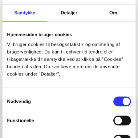
Samtykke
Detaljer
Om
Tidsskrift
Artiklen er en del af
Hjemmesiden bruger cookies
Vi bruger cookies til besøgsstatistik og optimering af
brugervenlighed. Du kan til enhver tid ændre eller
lorem ipsum dolor sit amet ...
tilbagetrække dit samtykke ved at klikke på ”Cookies” i
Tidsskrift
bunden af siden. Du kan læse mere om de anvendte
Artiklerne i
handler ofte om
cookies under ”Detaljer”.
Samtykkevalg
Nødvendig
Funktionelle
Artikler med samme emner
Fra