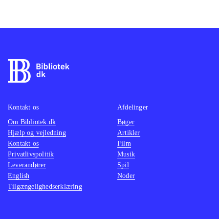
Kontakt os
Afdelinger
Om Bibliotek.dk
Bøger
Hjælp og vejledning
Artikler
Kontakt os
Film
Privatlivspolitik
Musik
Leverandører
Spil
English
Noder
Tilgængelighedserklæring