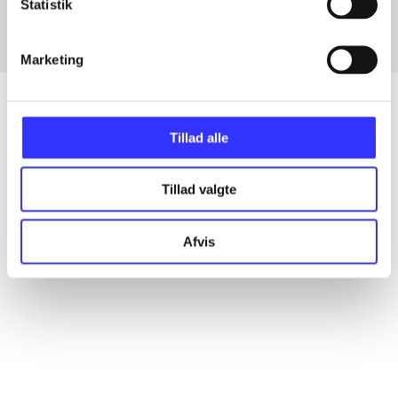
Statistik
Marketing
Tillad alle
Artikler
Alle registrerede artikler fordelt på udgivelser
Tillad valgte
...
Afvis
...
...