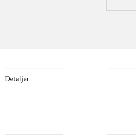
Detaljer
...
...
...
...