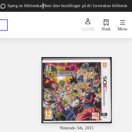
Spørg en bibliotekar
Hent dine bestillinger på dit foretrukne bibliotek
Log ind
Husk
Menu
Nintendo 3ds, 2015