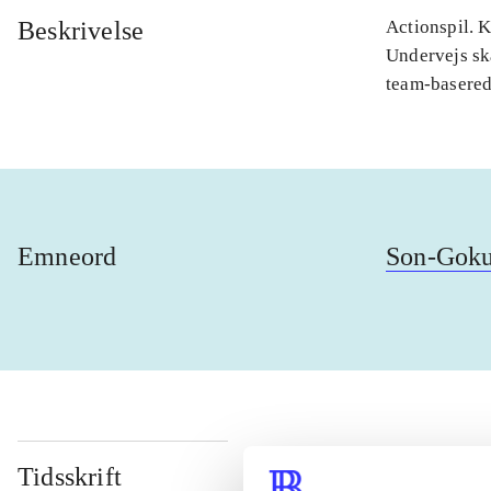
Beskrivelse
Actionspil. 
Undervejs sk
team-basere
Emneord
Son-Gok
Tidsskrift