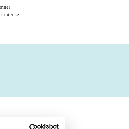
enner.
i intense