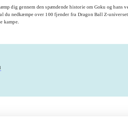
Kæmp dig gennem den spændende historie om Goku og hans v
al du nedkæmpe over 100 fjender fra Dragon Ball Z-universet 
de kampe.
u
Artiklerne i
handler ofte om
lorem ipsum dolor sit amet ...
Tidsskrift