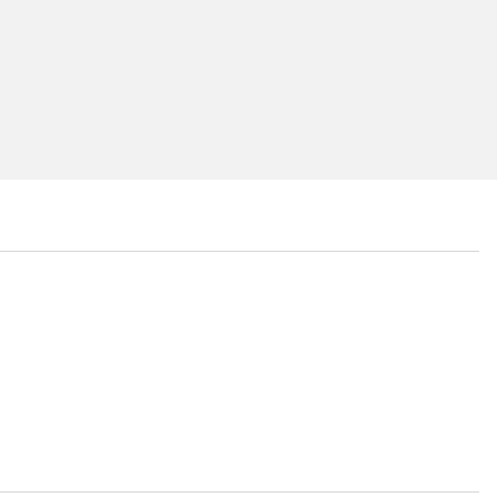
...
...