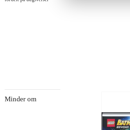
...
...
...
Minder om