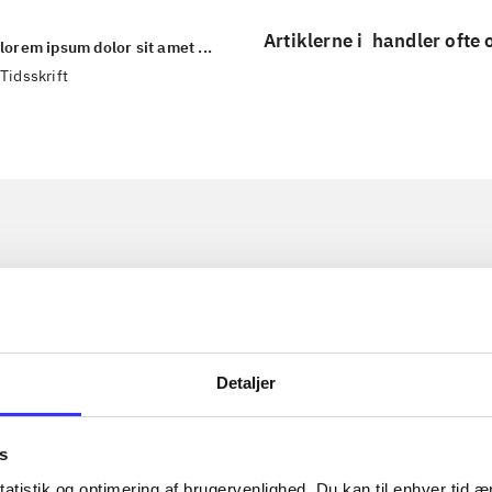
Artiklerne i
handler ofte
lorem ipsum dolor sit amet ...
Tidsskrift
Detaljer
s
atistik og optimering af brugervenlighed. Du kan til enhver tid æn