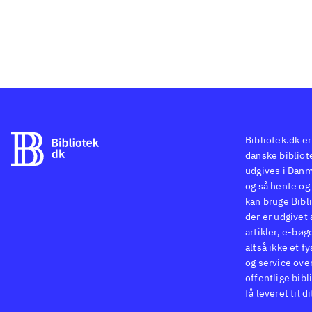
Bibliotek.dk er
danske bibliote
udgives i Danm
og så hente og 
kan bruge Bibli
der er udgivet 
artikler, e-bøg
altså ikke et f
og service ove
offentlige bibl
få leveret til d