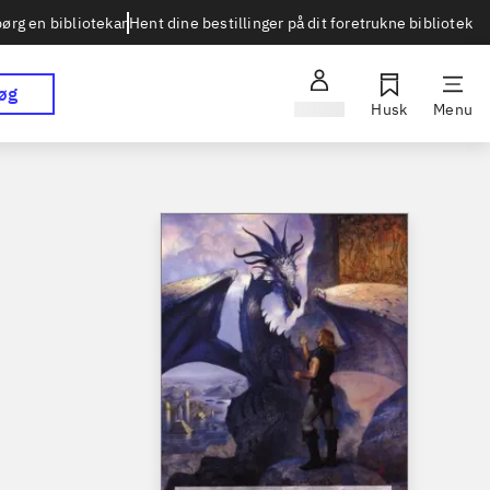
Hent dine bestillinger på dit foretrukne bibliotek
ørg en bibliotekar
øg
Log ind
Husk
Menu