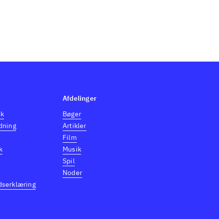
Afdelinger
dk
Bøger
dning
Artikler
Film
k
Musik
Spil
Noder
dserklæring