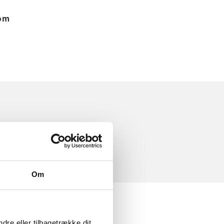
 om
Om
dre eller tilbagetrække dit