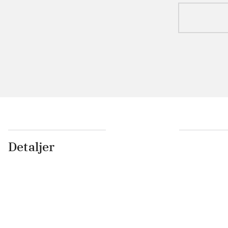
Detaljer
...
...
...
...