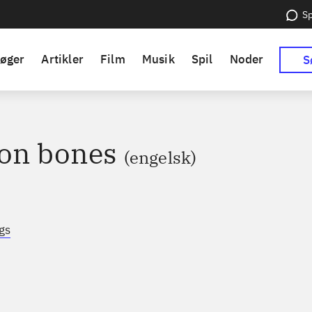
Sp
øger
Artikler
Film
Musik
Spil
Noder
S
on bones
(engelsk)
ggs