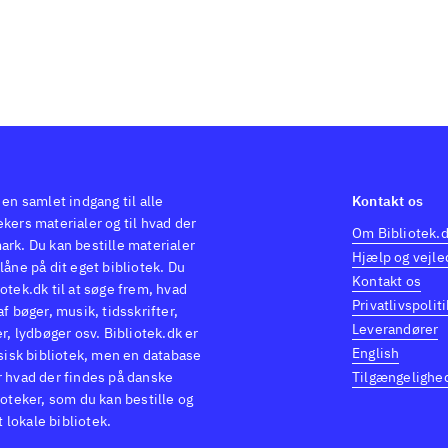
 en samlet indgang til alle
Kontakt os
kers materialer og til hvad der
Om Bibliotek.
ark. Du kan bestille materialer
Hjælp og vejle
låne på dit eget bibliotek. Du
Kontakt os
otek.dk til at søge frem, hvad
Privatlivspoliti
af bøger, musik, tidsskrifter,
Leverandører
er, lydbøger osv. Bibliotek.dk er
English
ysisk bibliotek, men en database
r hvad der findes på danske
Tilgængelighe
ioteker, som du kan bestille og
it lokale bibliotek.