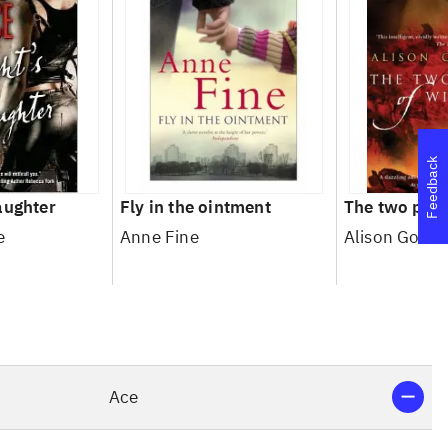
Feedback
aughter
Fly in the ointment
The two pear
e
Anne Fine
Alison Good
Ace