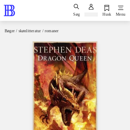
Søg
Log ind
Husk
Menu
Bøger / skønlitteratur / romaner