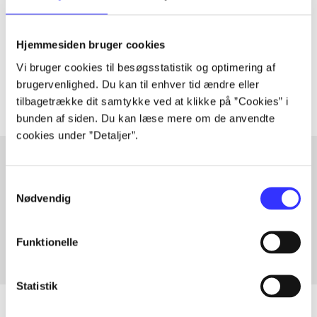
lorem ipsum dolor sit amet ...
Hjemmesiden bruger cookies
Tidsskrift
Vi bruger cookies til besøgsstatistik og optimering af
Artiklerne i
handler ofte om
brugervenlighed. Du kan til enhver tid ændre eller
tilbagetrække dit samtykke ved at klikke på ”Cookies” i
bunden af siden. Du kan læse mere om de anvendte
cookies under ”Detaljer”.
Samtykkevalg
Artikler med samme emner
Nødvendig
Fra
Funktionelle
Statistik