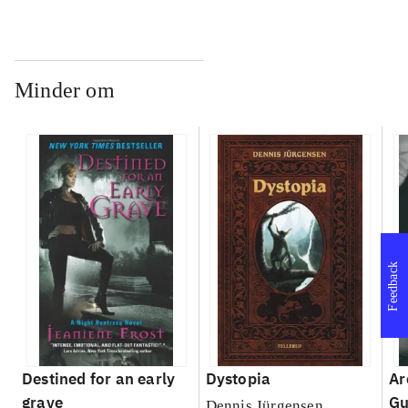
Minder om
Feedback
Destined for an early
Dystopia
Ar
grave
Gu
Dennis Jürgensen