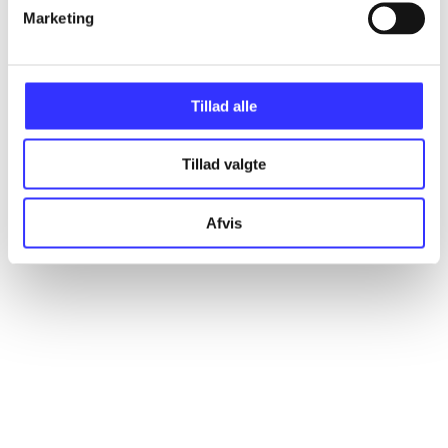
Marketing
Artikler
Alle registrerede artikler fordelt på udgivelser
Tillad alle
...
Tillad valgte
...
Afvis
...
...
...