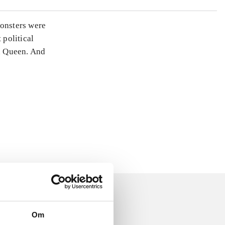
monsters were
 political
on Queen. And
Om