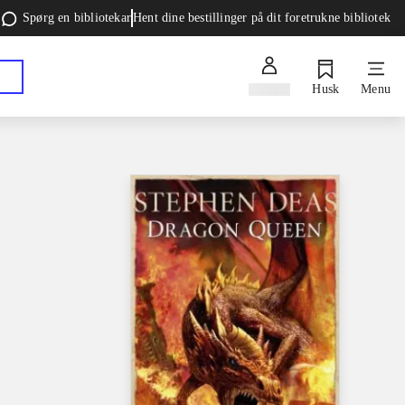
Spørg en bibliotekar
Hent dine bestillinger på dit foretrukne bibliotek
Log ind
Husk
Menu