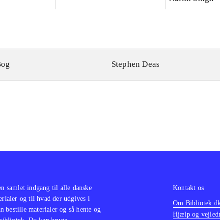
Bog
Stephen Deas
en samlet indgang til alle danske
Kontakt os
erialer og til hvad der udgives i
Om Bibliotek.d
 bestille materialer og så hente og
Hjælp og vejled