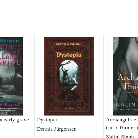
n early grave
Dystopia
Archangel's e
Guild Hunter 
t
Dennis Jürgensen
Nalini Singh