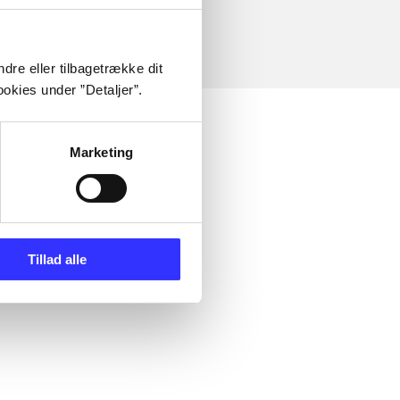
dre eller tilbagetrække dit
okies under ”Detaljer”.
Marketing
Tillad alle