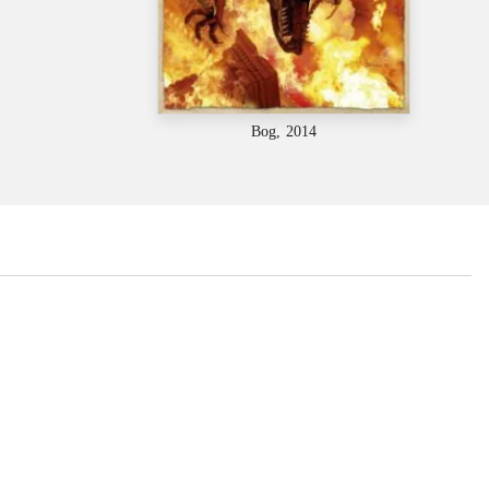
Bog, 2014
...
...