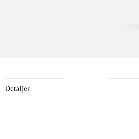
Detaljer
...
...
...
...