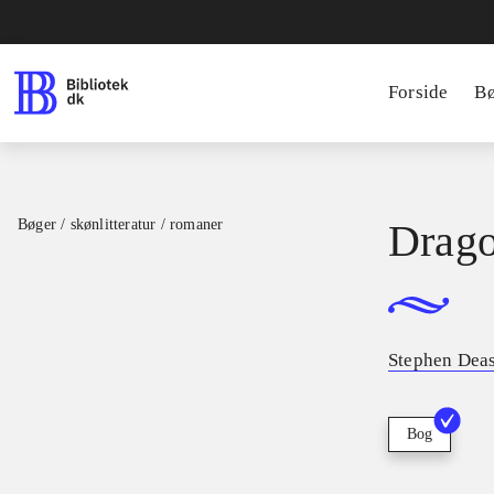
Forside
B
Bøger / skønlitteratur / romaner
Drago
Stephen Dea
Bog