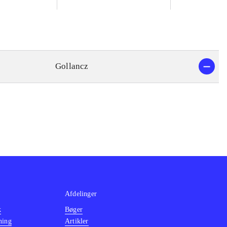
Gollancz
Afdelinger
k
Bøger
ning
Artikler