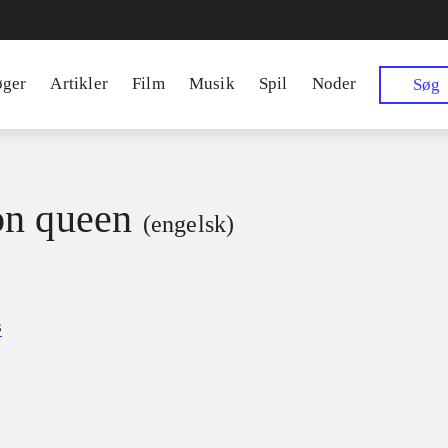
øger
Artikler
Film
Musik
Spil
Noder
Søg
n queen
(engelsk)
s