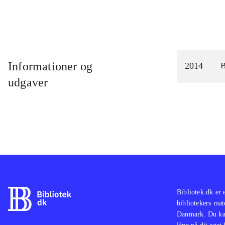
Informationer og
2014
udgaver
Bibliotek.dk er 
bibliotekers mat
Danmark. Du kan