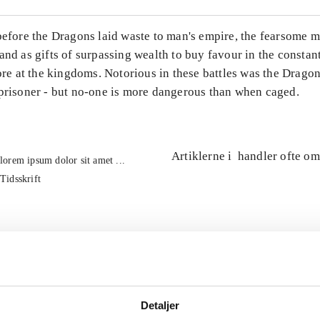
 before the Dragons laid waste to man's empire, the fearsome 
and as gifts of surpassing wealth to buy favour in the constant
tore at the kingdoms. Notorious in these battles was the Drag
 prisoner - but no-one is more dangerous than when caged.
Artiklerne i
handler ofte om
lorem ipsum dolor sit amet ...
Tidsskrift
Detaljer