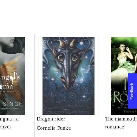
Feedback
nigma : a
Dragon rider
The mammoth 
novel
romance
Cornelia Funke