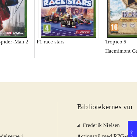
Spider-Man 2
F1 race stars
Tropico 5
Haemimont G
Bibliotekernes vurd
Frederik Nielsen
af
ndelserne i
Actionspil med RPG-elemen