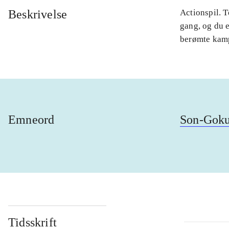
Beskrivelse
Actionspil. T
gang, og du e
berømte kampe
Emneord
Son-Gok
Tidsskrift