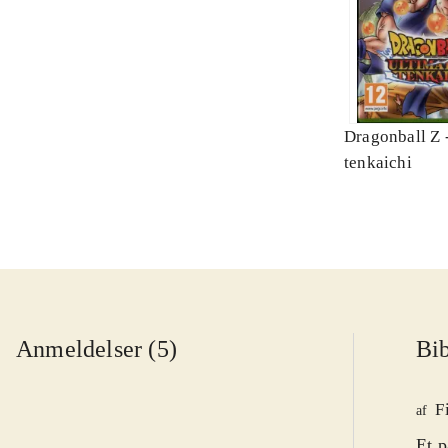
Dragonball Z -
tenkaichi
Anmeldelser (5)
Bib
F
af
Et p