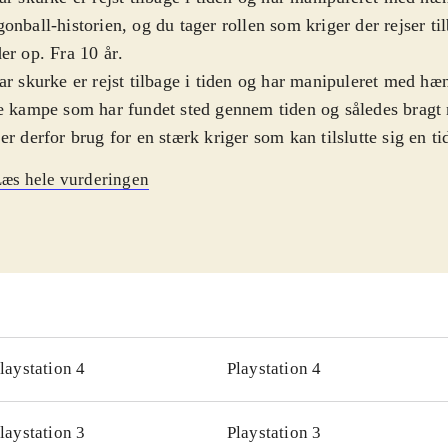
onball-historien, og du tager rollen som kriger der rejser ti
er op. Fra 10 år
.
ar skurke er rejst tilbage i tiden og har manipuleret med hæ
e kampe som har fundet sted gennem tiden og således bragt n
er derfor brug for en stærk kriger som kan tilslutte sig en ti
 i det rod skurkene har lavet. Man opretter derfor sin egen karakter og
æs hele vurderingen
er tilbage i tiden. Her kæmper man side om side med Goku
e andre i tidernes store kampe i Dragonball-universet for a
linjen. Udgangspunktet for spilleren er Toki-Toki City, hvo
adere sin spilfigur med forskelligt udstyr, og hvor man kan
endte krigere fra Dragonball Z-universet. Spillet byder på et
es, fx parallel quests, hvor man bl.a. kan kæmpe sammen 
de store helte. Sprog: engelsk
.
laystation 4
Playstation 4
 af Dragonball kan roligt hænge på her i selskab med de velkendte
rer fra universet. Grafikken er bedre end i de tidligere udgi
laystation 3
Playstation 3
 helt up to date med konsol-standarden. Gameplay føles lid