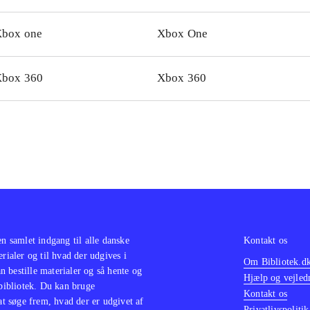
den. PEGI-rating på 12 med ikoner for vold og grimt sprog, men kan ud
box one
Xbox One
lemer spilles af børn fra 10 år
.
let er inspireret af tidligere versioner af Dragonball-spil, fx
mate tenkaichi
(Xbox 360)
.
box 360
Xbox 360
en samlet indgang til alle danske
Kontakt os
erialer og til hvad der udgives i
Om Bibliotek.d
 bestille materialer og så hente og
Hjælp og vejled
 bibliotek. Du kan bruge
Kontakt os
 at søge frem, hvad der er udgivet af
Privatlivspolitik