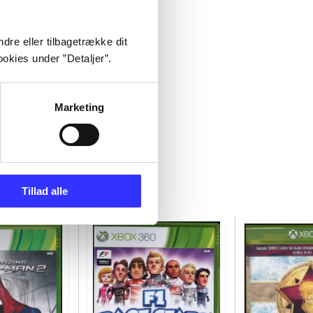
dre eller tilbagetrække dit
okies under ”Detaljer”.
Marketing
Tillad alle