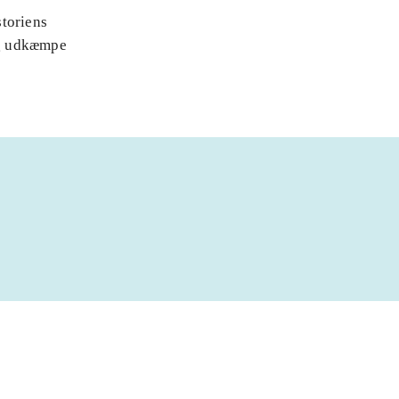
storiens
 og udkæmpe