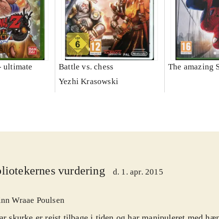
 ultimate
Battle vs. chess
The amazing 
Yezhi Krasowski
liotekernes vurdering
d. 1. apr. 2015
inn Wraae Poulsen
ar skurke er rejst tilbage i tiden og har manipuleret med hæ