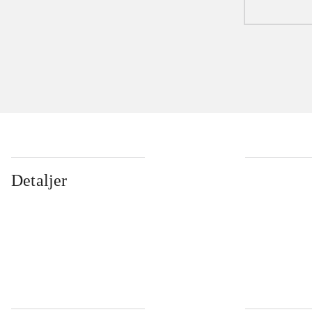
Detaljer
...
...
...
...