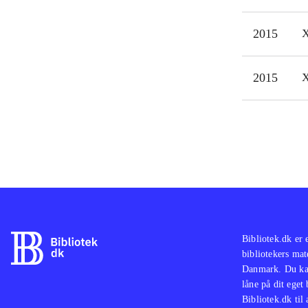
læng
2015
X
prob
Spil
ulti
2015
X
Bibliotek.dk er 
bibliotekers mat
Danmark. Du kan
låne på dit eget
Bibliotek.dk til