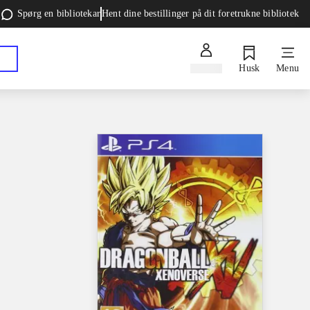
Spørg en bibliotekar
Hent dine bestillinger på dit foretrukne bibliotek
Log ind
Husk
Menu