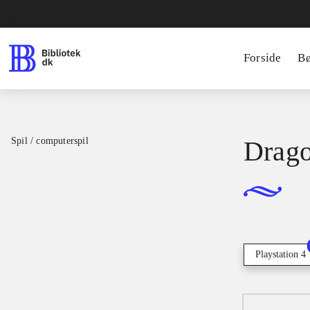
Forside
B
Spil / computerspil
Drago
Playstation 4