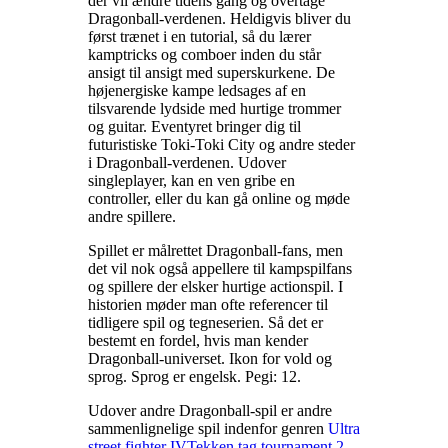
der vil ændre tidens gang og overtage
Dragonball-verdenen. Heldigvis bliver du
først trænet i en tutorial, så du lærer
kamptricks og comboer inden du står
ansigt til ansigt med superskurkene. De
højenergiske kampe ledsages af en
tilsvarende lydside med hurtige trommer
og guitar. Eventyret bringer dig til
futuristiske Toki-Toki City og andre steder
i Dragonball-verdenen. Udover
singleplayer, kan en ven gribe en
controller, eller du kan gå online og møde
andre spillere
.
Spillet er målrettet Dragonball-fans, men
det vil nok også appellere til kampspilfans
og spillere der elsker hurtige actionspil. I
historien møder man ofte referencer til
tidligere spil og tegneserien. Så det er
bestemt en fordel, hvis man kender
Dragonball-universet. Ikon for vold og
sprog. Sprog er engelsk. Pegi: 12
.
Udover andre Dragonball-spil er andre
sammenlignelige spil indenfor genren
Ultra
street fighter IV
Tekken tag tournament 2