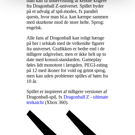
man kan få undervisning af kendte krigere
fra Dragonball Z-universet. Spillet byder
på et udvalg af spil-modes, fx parallel
quests, hvor man bl.a. kan kæmpe sammen
med skurkene mod de store helte. Sprog:
engelsk
.
Alle fans af Dragonball kan roligt hænge
på her i selskab med de velkendte figurer
fra universet. Grafikken er bedre end i de
tidligere udgivelser, men er ikke helt up to
date med konsol-standarden. Gameplay
føles lidt monotont i længden. PEGI-rating
på 12 med ikoner for vold og grimt sprog,
men kan uden problemer spilles af børn fra
10 år
.
Spillet er inspireret af tidligere versioner af
Dragonball-spil, fx
Dragonball Z - ultimate
tenkaichi
(Xbox 360)
.