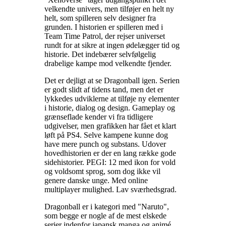
velkendte univers, men tilføjer en helt ny
helt, som spilleren selv designer fra
grunden. I historien er spilleren med i
Team Time Patrol, der rejser universet
rundt for at sikre at ingen ødelægger tid og
historie. Det indebærer selvfølgelig
drabelige kampe mod velkendte fjender
.
Det er dejligt at se Dragonball igen. Serien
er godt slidt af tidens tand, men det er
lykkedes udviklerne at tilføje ny elementer
i historie, dialog og design. Gameplay og
grænseflade kender vi fra tidligere
udgivelser, men grafikken har fået et klart
løft på PS4. Selve kampene kunne dog
have mere punch og substans. Udover
hovedhistorien er der en lang række gode
sidehistorier. PEGI: 12 med ikon for vold
og voldsomt sprog, som dog ikke vil
genere danske unge. Med online
multiplayer mulighed. Lav sværhedsgrad
.
Dragonball er i kategori med "Naruto",
som begge er nogle af de mest elskede
serier indenfor japansk manga og animé
.