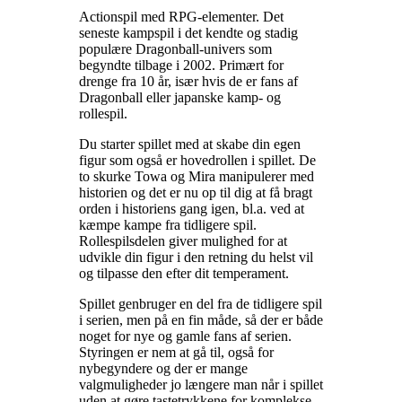
Actionspil med RPG-elementer. Det
seneste kampspil i det kendte og stadig
populære Dragonball-univers som
begyndte tilbage i 2002. Primært for
drenge fra 10 år, især hvis de er fans af
Dragonball eller japanske kamp- og
rollespil
.
Du starter spillet med at skabe din egen
figur som også er hovedrollen i spillet. De
to skurke Towa og Mira manipulerer med
historien og det er nu op til dig at få bragt
orden i historiens gang igen, bl.a. ved at
kæmpe kampe fra tidligere spil.
Rollespilsdelen giver mulighed for at
udvikle din figur i den retning du helst vil
og tilpasse den efter dit temperament
.
Spillet genbruger en del fra de tidligere spil
i serien, men på en fin måde, så der er både
noget for nye og gamle fans af serien.
Styringen er nem at gå til, også for
nybegyndere og der er mange
valgmuligheder jo længere man når i spillet
uden at gøre tastetrykkene for komplekse.