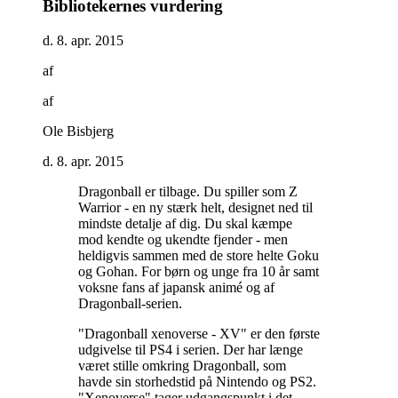
Bibliotekernes vurdering
d. 8. apr. 2015
af
af
Ole Bisbjerg
d. 8. apr. 2015
Dragonball er tilbage. Du spiller som Z
Warrior - en ny stærk helt, designet ned til
mindste detalje af dig. Du skal kæmpe
mod kendte og ukendte fjender - men
heldigvis sammen med de store helte Goku
og Gohan. For børn og unge fra 10 år samt
voksne fans af japansk animé og af
Dragonball-serien
.
"Dragonball xenoverse - XV" er den første
udgivelse til PS4 i serien. Der har længe
været stille omkring Dragonball, som
havde sin storhedstid på Nintendo og PS2.
"Xenoverse" tager udgangspunkt i det