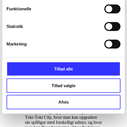
Finn Wraae Poulsen
Funktionelle
d. 1. apr. 2015
Et par skurke er rejst tilbage i tiden og har
Statistik
manipuleret med hændelserne i
Dragonball-historien, og du tager rollen
som kriger der rejser tilbage i tiden og
Marketing
rydder op. Fra 10 år
.
Et par skurke er rejst tilbage i tiden og har
manipuleret med hændelserne i de store
kampe som har fundet sted gennem tiden
Tillad alle
og således bragt nutiden i fare. Der er
derfor brug for en stærk kriger som kan
tilslutte sig en tidspatrulje og rydde op i det
Tillad valgte
rod skurkene har lavet. Man opretter derfor
sin egen karakter og drager tilbage i tiden.
Her kæmper man side om side med Goku,
Gohan og mange andre i tidernes store
Afvis
kampe i Dragonball-universet for at bevare
tidslinjen. Udgangspunktet for spilleren er
Toki-Toki City, hvor man kan opgradere
sin spilfigur med forskelligt udstyr, og hvor