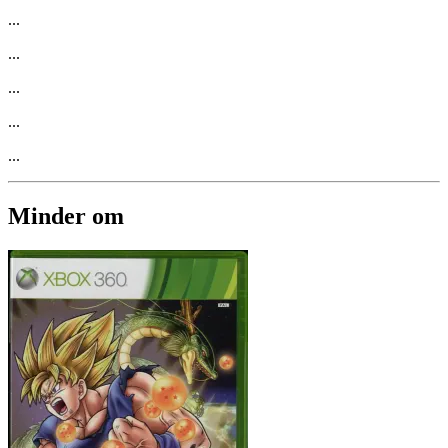
...
...
...
...
...
Minder om