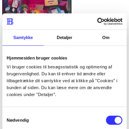
Samtykke
Detaljer
Om
Minecraft - story mode
Hjemmesiden bruger cookies
Telltale Games
Vi bruger cookies til besøgsstatistik og optimering af
brugervenlighed. Du kan til enhver tid ændre eller
Anmeldelser (5)
tilbagetrække dit samtykke ved at klikke på ”Cookies” i
bunden af siden. Du kan læse mere om de anvendte
cookies under ”Detaljer”.
Bibliotekernes vurdering
d. 1. apr. 2015
Samtykkevalg
af
Nødvendig
af