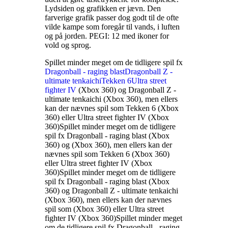
Lydsiden og grafikken er jævn. Den
farverige grafik passer dog godt til de ofte
vilde kampe som foregår til vands, i luften
og på jorden. PEGI: 12 med ikoner for
vold og sprog
.
Spillet minder meget om de tidligere spil fx
Dragonball - raging blast
Dragonball Z -
ultimate tenkaichi
Tekken 6
Ultra street
fighter IV
(Xbox 360) og Dragonball Z -
ultimate tenkaichi (Xbox 360), men ellers
kan der nævnes spil som Tekken 6 (Xbox
360) eller Ultra street fighter IV (Xbox
360)
Spillet minder meget om de tidligere
spil fx Dragonball - raging blast (Xbox
360) og
(Xbox 360), men ellers kan der
nævnes spil som Tekken 6 (Xbox 360)
eller Ultra street fighter IV (Xbox
360)
Spillet minder meget om de tidligere
spil fx Dragonball - raging blast (Xbox
360) og Dragonball Z - ultimate tenkaichi
(Xbox 360), men ellers kan der nævnes
spil som
(Xbox 360) eller Ultra street
fighter IV (Xbox 360)
Spillet minder meget
om de tidligere spil fx Dragonball - raging