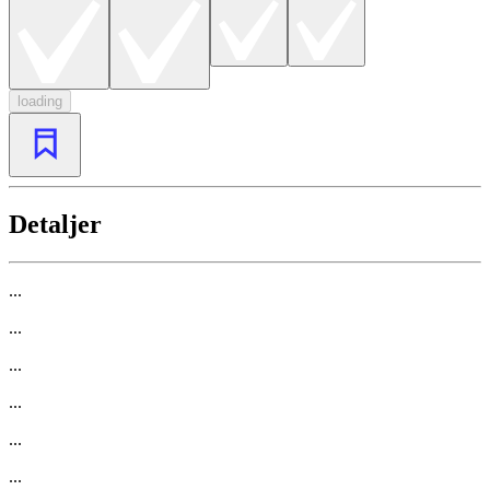
loading
Detaljer
...
...
...
...
...
...