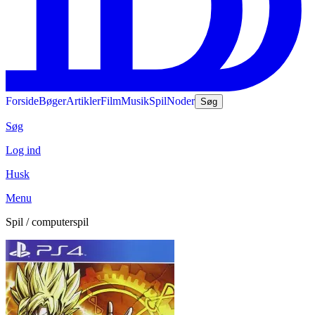
Forside
Bøger
Artikler
Film
Musik
Spil
Noder
Søg
Søg
Log ind
Husk
Menu
Spil / computerspil