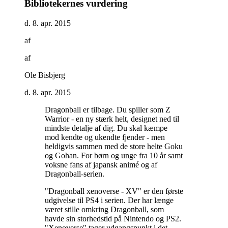
Bibliotekernes vurdering
d. 8. apr. 2015
af
af
Ole Bisbjerg
d. 8. apr. 2015
Dragonball er tilbage. Du spiller som Z
Warrior - en ny stærk helt, designet ned til
mindste detalje af dig. Du skal kæmpe
mod kendte og ukendte fjender - men
heldigvis sammen med de store helte Goku
og Gohan. For børn og unge fra 10 år samt
voksne fans af japansk animé og af
Dragonball-serien
.
"Dragonball xenoverse - XV" er den første
udgivelse til PS4 i serien. Der har længe
været stille omkring Dragonball, som
havde sin storhedstid på Nintendo og PS2.
"Xenoverse" tager udgangspunkt i det