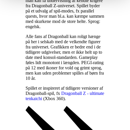
man kan få undervisning af kendte krigere
fra Dragonball Z-universet. Spillet byder
på et udvalg af spil-modes, fx parallel
quests, hvor man bl.a. kan kæmpe sammen
med skurkene mod de store helte. Sprog:
engelsk
.
Alle fans af Dragonball kan roligt hænge
på her i selskab med de velkendte figurer
fra universet. Grafikken er bedre end i de
tidligere udgivelser, men er ikke helt up to
date med konsol-standarden. Gameplay
føles lidt monotont i længden. PEGI-rating
på 12 med ikoner for vold og grimt sprog,
men kan uden problemer spilles af børn fra
10 år
.
Spillet er inspireret af tidligere versioner af
Dragonball-spil, fx
Dragonball Z - ultimate
tenkaichi
(Xbox 360)
.