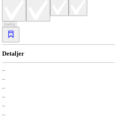
loading
Detaljer
...
...
...
...
...
...