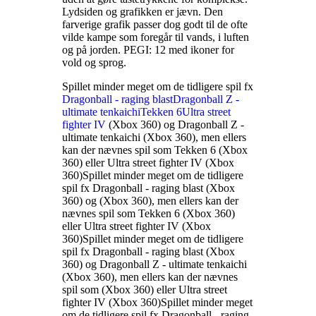
Lydsiden og grafikken er jævn. Den
farverige grafik passer dog godt til de ofte
vilde kampe som foregår til vands, i luften
og på jorden. PEGI: 12 med ikoner for
vold og sprog
.
Spillet minder meget om de tidligere spil fx
Dragonball - raging blast
Dragonball Z -
ultimate tenkaichi
Tekken 6
Ultra street
fighter IV
(Xbox 360) og Dragonball Z -
ultimate tenkaichi (Xbox 360), men ellers
kan der nævnes spil som Tekken 6 (Xbox
360) eller Ultra street fighter IV (Xbox
360)
Spillet minder meget om de tidligere
spil fx Dragonball - raging blast (Xbox
360) og
(Xbox 360), men ellers kan der
nævnes spil som Tekken 6 (Xbox 360)
eller Ultra street fighter IV (Xbox
360)
Spillet minder meget om de tidligere
spil fx Dragonball - raging blast (Xbox
360) og Dragonball Z - ultimate tenkaichi
(Xbox 360), men ellers kan der nævnes
spil som
(Xbox 360) eller Ultra street
fighter IV (Xbox 360)
Spillet minder meget
om de tidligere spil fx Dragonball - raging