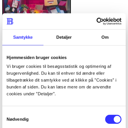
Samtykke
Detaljer
Om
Minecraft - story mode
Hjemmesiden bruger cookies
Telltale Games
Vi bruger cookies til besøgsstatistik og optimering af
brugervenlighed. Du kan til enhver tid ændre eller
Anmeldelser (5)
tilbagetrække dit samtykke ved at klikke på ”Cookies” i
bunden af siden. Du kan læse mere om de anvendte
cookies under ”Detaljer”.
Bibliotekernes vurdering
d. 1. apr. 2015
Samtykkevalg
af
Nødvendig
af