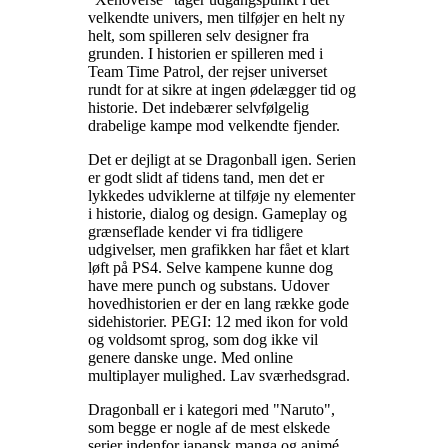
velkendte univers, men tilføjer en helt ny
helt, som spilleren selv designer fra
grunden. I historien er spilleren med i
Team Time Patrol, der rejser universet
rundt for at sikre at ingen ødelægger tid og
historie. Det indebærer selvfølgelig
drabelige kampe mod velkendte fjender
.
Det er dejligt at se Dragonball igen. Serien
er godt slidt af tidens tand, men det er
lykkedes udviklerne at tilføje ny elementer
i historie, dialog og design. Gameplay og
grænseflade kender vi fra tidligere
udgivelser, men grafikken har fået et klart
løft på PS4. Selve kampene kunne dog
have mere punch og substans. Udover
hovedhistorien er der en lang række gode
sidehistorier. PEGI: 12 med ikon for vold
og voldsomt sprog, som dog ikke vil
genere danske unge. Med online
multiplayer mulighed. Lav sværhedsgrad
.
Dragonball er i kategori med "Naruto",
som begge er nogle af de mest elskede
serier indenfor japansk manga og animé
.