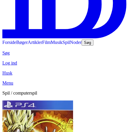
Forside
Bøger
Artikler
Film
Musik
Spil
Noder
Søg
Søg
Log ind
Husk
Menu
Spil / computerspil