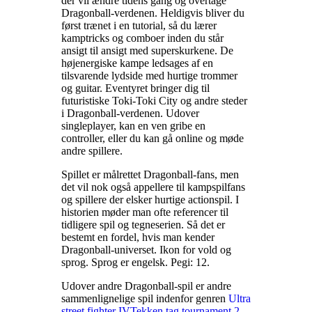
der vil ændre tidens gang og overtage
Dragonball-verdenen. Heldigvis bliver du
først trænet i en tutorial, så du lærer
kamptricks og comboer inden du står
ansigt til ansigt med superskurkene. De
højenergiske kampe ledsages af en
tilsvarende lydside med hurtige trommer
og guitar. Eventyret bringer dig til
futuristiske Toki-Toki City og andre steder
i Dragonball-verdenen. Udover
singleplayer, kan en ven gribe en
controller, eller du kan gå online og møde
andre spillere
.
Spillet er målrettet Dragonball-fans, men
det vil nok også appellere til kampspilfans
og spillere der elsker hurtige actionspil. I
historien møder man ofte referencer til
tidligere spil og tegneserien. Så det er
bestemt en fordel, hvis man kender
Dragonball-universet. Ikon for vold og
sprog. Sprog er engelsk. Pegi: 12
.
Udover andre Dragonball-spil er andre
sammenlignelige spil indenfor genren
Ultra
street fighter IV
Tekken tag tournament 2