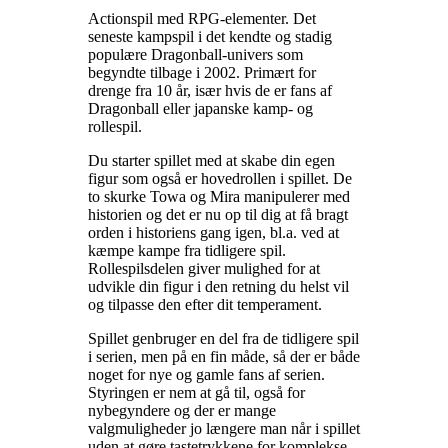
Actionspil med RPG-elementer. Det
seneste kampspil i det kendte og stadig
populære Dragonball-univers som
begyndte tilbage i 2002. Primært for
drenge fra 10 år, især hvis de er fans af
Dragonball eller japanske kamp- og
rollespil
.
Du starter spillet med at skabe din egen
figur som også er hovedrollen i spillet. De
to skurke Towa og Mira manipulerer med
historien og det er nu op til dig at få bragt
orden i historiens gang igen, bl.a. ved at
kæmpe kampe fra tidligere spil.
Rollespilsdelen giver mulighed for at
udvikle din figur i den retning du helst vil
og tilpasse den efter dit temperament
.
Spillet genbruger en del fra de tidligere spil
i serien, men på en fin måde, så der er både
noget for nye og gamle fans af serien.
Styringen er nem at gå til, også for
nybegyndere og der er mange
valgmuligheder jo længere man når i spillet
uden at gøre tastetrykkene for komplekse.