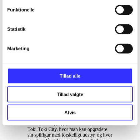
Finn Wraae Poulsen
Funktionelle
d. 1. apr. 2015
Et par skurke er rejst tilbage i tiden og har
Statistik
manipuleret med hændelserne i
Dragonball-historien, og du tager rollen
som kriger der rejser tilbage i tiden og
Marketing
rydder op. Fra 10 år
.
Et par skurke er rejst tilbage i tiden og har
manipuleret med hændelserne i de store
kampe som har fundet sted gennem tiden
Tillad alle
og således bragt nutiden i fare. Der er
derfor brug for en stærk kriger som kan
tilslutte sig en tidspatrulje og rydde op i det
Tillad valgte
rod skurkene har lavet. Man opretter derfor
sin egen karakter og drager tilbage i tiden.
Her kæmper man side om side med Goku,
Gohan og mange andre i tidernes store
Afvis
kampe i Dragonball-universet for at bevare
tidslinjen. Udgangspunktet for spilleren er
Toki-Toki City, hvor man kan opgradere
sin spilfigur med forskelligt udstyr, og hvor