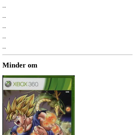
...
...
...
...
...
Minder om