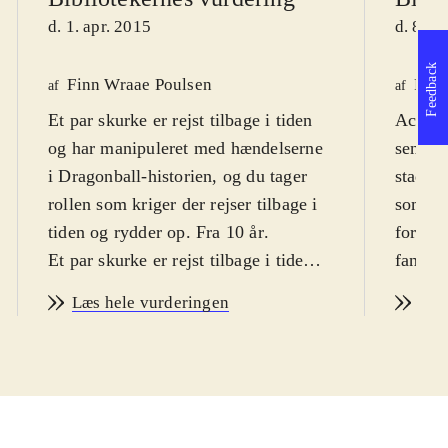
d. 1. apr. 2015
d. 8. a
Feedback
Finn Wraae Poulsen
Fred
af
af
Et par skurke er rejst tilbage i tiden
Action
og har manipuleret med hændelserne
seneste
i Dragonball-historien, og du tager
stadig
rollen som kriger der rejser tilbage i
som be
tiden og rydder op. Fra 10 år
.
for dre
Et par skurke er rejst tilbage i tiden
fans af
og har manipuleret med hændelserne
kamp- o
Læs hele vurderingen
Læs
i de store kampe som har fundet sted
Du star
gennem tiden og således bragt
egen fi
nutiden i fare. Der er derfor brug for
spille
en stærk kriger som kan tilslutte sig
manipu
en tidspatrulje og rydde op i det rod
nu op t