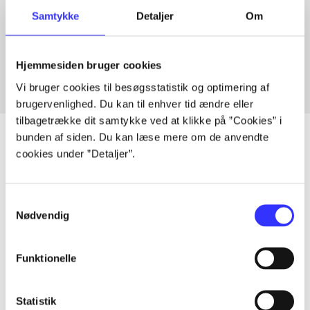
Samtykke
Detaljer
Om
Artikler med samme emner
Fra
Hjemmesiden bruger cookies
Vi bruger cookies til besøgsstatistik og optimering af
brugervenlighed. Du kan til enhver tid ændre eller
tilbagetrække dit samtykke ved at klikke på ”Cookies” i
bunden af siden. Du kan læse mere om de anvendte
cookies under ”Detaljer”.
Artikler
Alle registrerede artikler fordelt på udgivelser
Samtykkevalg
Nødvendig
...
Funktionelle
...
Statistik