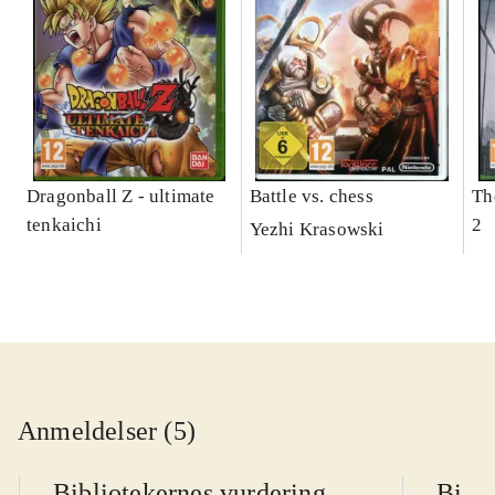
Dragonball Z - ultimate
Battle vs. chess
Th
tenkaichi
2
Yezhi Krasowski
Anmeldelser (5)
Bibliotekernes vurdering
Bibli