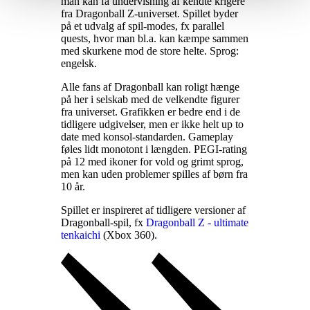
man kan få undervisning af kendte krigere
fra Dragonball Z-universet. Spillet byder
på et udvalg af spil-modes, fx parallel
quests, hvor man bl.a. kan kæmpe sammen
med skurkene mod de store helte. Sprog:
engelsk
.
Alle fans af Dragonball kan roligt hænge
på her i selskab med de velkendte figurer
fra universet. Grafikken er bedre end i de
tidligere udgivelser, men er ikke helt up to
date med konsol-standarden. Gameplay
føles lidt monotont i længden. PEGI-rating
på 12 med ikoner for vold og grimt sprog,
men kan uden problemer spilles af børn fra
10 år
.
Spillet er inspireret af tidligere versioner af
Dragonball-spil, fx
Dragonball Z - ultimate
tenkaichi
(Xbox 360)
.