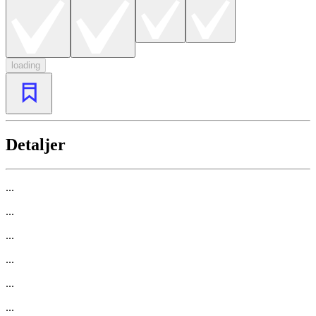
loading
Detaljer
...
...
...
...
...
...