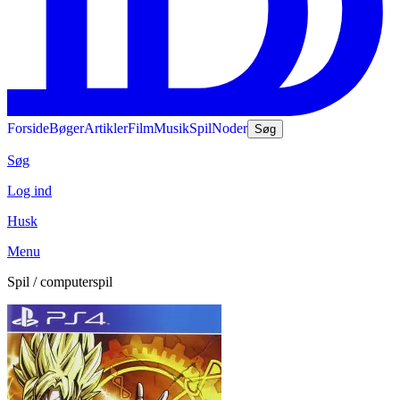
Forside
Bøger
Artikler
Film
Musik
Spil
Noder
Søg
Søg
Log ind
Husk
Menu
Spil / computerspil