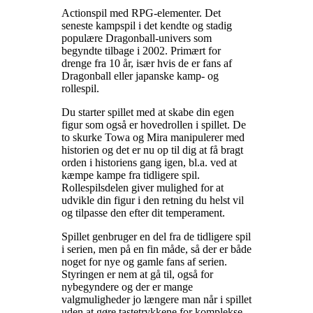
Actionspil med RPG-elementer. Det
seneste kampspil i det kendte og stadig
populære Dragonball-univers som
begyndte tilbage i 2002. Primært for
drenge fra 10 år, især hvis de er fans af
Dragonball eller japanske kamp- og
rollespil
.
Du starter spillet med at skabe din egen
figur som også er hovedrollen i spillet. De
to skurke Towa og Mira manipulerer med
historien og det er nu op til dig at få bragt
orden i historiens gang igen, bl.a. ved at
kæmpe kampe fra tidligere spil.
Rollespilsdelen giver mulighed for at
udvikle din figur i den retning du helst vil
og tilpasse den efter dit temperament
.
Spillet genbruger en del fra de tidligere spil
i serien, men på en fin måde, så der er både
noget for nye og gamle fans af serien.
Styringen er nem at gå til, også for
nybegyndere og der er mange
valgmuligheder jo længere man når i spillet
uden at gøre tastetrykkene for komplekse.