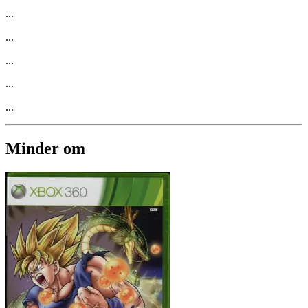
...
...
...
...
...
Minder om