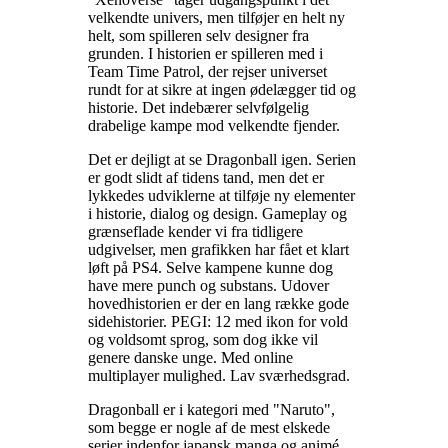
velkendte univers, men tilføjer en helt ny
helt, som spilleren selv designer fra
grunden. I historien er spilleren med i
Team Time Patrol, der rejser universet
rundt for at sikre at ingen ødelægger tid og
historie. Det indebærer selvfølgelig
drabelige kampe mod velkendte fjender
.
Det er dejligt at se Dragonball igen. Serien
er godt slidt af tidens tand, men det er
lykkedes udviklerne at tilføje ny elementer
i historie, dialog og design. Gameplay og
grænseflade kender vi fra tidligere
udgivelser, men grafikken har fået et klart
løft på PS4. Selve kampene kunne dog
have mere punch og substans. Udover
hovedhistorien er der en lang række gode
sidehistorier. PEGI: 12 med ikon for vold
og voldsomt sprog, som dog ikke vil
genere danske unge. Med online
multiplayer mulighed. Lav sværhedsgrad
.
Dragonball er i kategori med "Naruto",
som begge er nogle af de mest elskede
serier indenfor japansk manga og animé
.