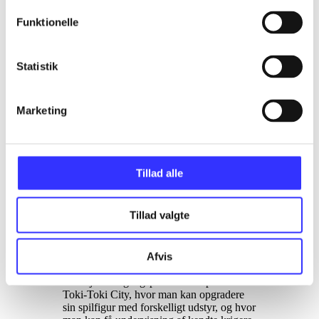
Finn Wraae Poulsen
Funktionelle
d. 1. apr. 2015
Et par skurke er rejst tilbage i tiden og har
Statistik
manipuleret med hændelserne i
Dragonball-historien, og du tager rollen
som kriger der rejser tilbage i tiden og
Marketing
rydder op. Fra 10 år
.
Et par skurke er rejst tilbage i tiden og har
manipuleret med hændelserne i de store
kampe som har fundet sted gennem tiden
Tillad alle
og således bragt nutiden i fare. Der er
derfor brug for en stærk kriger som kan
tilslutte sig en tidspatrulje og rydde op i det
Tillad valgte
rod skurkene har lavet. Man opretter derfor
sin egen karakter og drager tilbage i tiden.
Her kæmper man side om side med Goku,
Gohan og mange andre i tidernes store
Afvis
kampe i Dragonball-universet for at bevare
tidslinjen. Udgangspunktet for spilleren er
Toki-Toki City, hvor man kan opgradere
sin spilfigur med forskelligt udstyr, og hvor