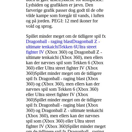
Lydsiden og grafikken er jævn. Den
farverige grafik passer dog godt til de ofte
vilde kampe som foregår til vands, i luften
og på jorden. PEGI: 12 med ikoner for
vold og sprog
.
Spillet minder meget om de tidligere spil fx
Dragonball - raging blast
Dragonball Z -
ultimate tenkaichi
Tekken 6
Ultra street
fighter IV
(Xbox 360) og Dragonball Z -
ultimate tenkaichi (Xbox 360), men ellers
kan der nævnes spil som Tekken 6 (Xbox
360) eller Ultra street fighter IV (Xbox
360)
Spillet minder meget om de tidligere
spil fx Dragonball - raging blast (Xbox
360) og
(Xbox 360), men ellers kan der
nævnes spil som Tekken 6 (Xbox 360)
eller Ultra street fighter IV (Xbox
360)
Spillet minder meget om de tidligere
spil fx Dragonball - raging blast (Xbox
360) og Dragonball Z - ultimate tenkaichi
(Xbox 360), men ellers kan der nævnes
spil som
(Xbox 360) eller Ultra street
fighter IV (Xbox 360)
Spillet minder meget
om de tidligere spil fx Dragonball - raging