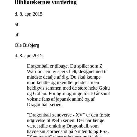
Bibliotekernes vurdering
d. 8. apr. 2015
af
af
Ole Bisbjerg
d. 8. apr. 2015
Dragonball er tilbage. Du spiller som Z
Warrior - en ny stærk helt, designet ned til
mindste detalje af dig. Du skal kæmpe
mod kendte og ukendte fjender - men
heldigvis sammen med de store helte Goku
og Gohan. For børn og unge fra 10 år samt
voksne fans af japansk animé og af
Dragonball-serien
.
"Dragonball xenoverse - XV" er den første
udgivelse til PS4 i serien. Der har længe
været stille omkring Dragonball, som
havde sin storhedstid på Nintendo og PS2.
"Xenoverse" tager udgangspunkt i det