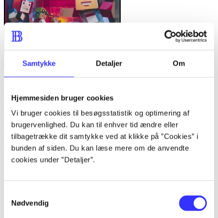
Samtykke
Detaljer
Om
Minecraft - story mode
Hjemmesiden bruger cookies
Telltale Games
Vi bruger cookies til besøgsstatistik og optimering af
brugervenlighed. Du kan til enhver tid ændre eller
Anmeldelser (5)
tilbagetrække dit samtykke ved at klikke på ”Cookies” i
bunden af siden. Du kan læse mere om de anvendte
cookies under ”Detaljer”.
Bibliotekernes vurdering
d. 1. apr. 2015
Samtykkevalg
af
Nødvendig
af