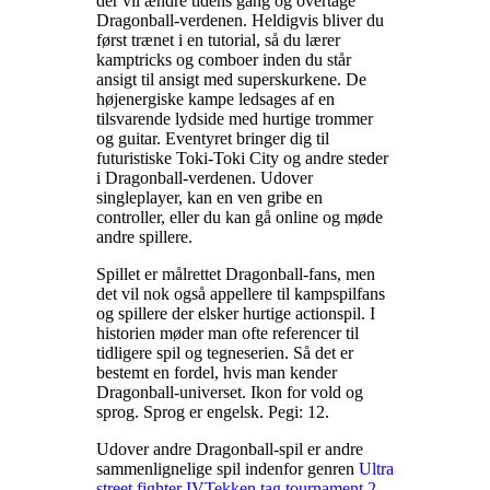
der vil ændre tidens gang og overtage
Dragonball-verdenen. Heldigvis bliver du
først trænet i en tutorial, så du lærer
kamptricks og comboer inden du står
ansigt til ansigt med superskurkene. De
højenergiske kampe ledsages af en
tilsvarende lydside med hurtige trommer
og guitar. Eventyret bringer dig til
futuristiske Toki-Toki City og andre steder
i Dragonball-verdenen. Udover
singleplayer, kan en ven gribe en
controller, eller du kan gå online og møde
andre spillere
.
Spillet er målrettet Dragonball-fans, men
det vil nok også appellere til kampspilfans
og spillere der elsker hurtige actionspil. I
historien møder man ofte referencer til
tidligere spil og tegneserien. Så det er
bestemt en fordel, hvis man kender
Dragonball-universet. Ikon for vold og
sprog. Sprog er engelsk. Pegi: 12
.
Udover andre Dragonball-spil er andre
sammenlignelige spil indenfor genren
Ultra
street fighter IV
Tekken tag tournament 2