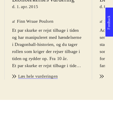
d. 1. apr. 2015
d. 8. a
Feedback
Finn Wraae Poulsen
Fred
af
af
Et par skurke er rejst tilbage i tiden
Action
og har manipuleret med hændelserne
seneste
i Dragonball-historien, og du tager
stadig
rollen som kriger der rejser tilbage i
som be
tiden og rydder op. Fra 10 år
.
for dre
Et par skurke er rejst tilbage i tiden
fans af
og har manipuleret med hændelserne
kamp- o
Læs hele vurderingen
Læs
i de store kampe som har fundet sted
Du star
gennem tiden og således bragt
egen fi
nutiden i fare. Der er derfor brug for
spille
en stærk kriger som kan tilslutte sig
manipu
en tidspatrulje og rydde op i det rod
nu op t