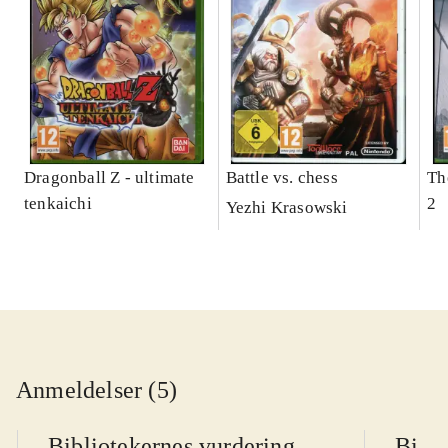
Dragonball Z - ultimate
Battle vs. chess
Th
tenkaichi
2
Yezhi Krasowski
Anmeldelser (5)
Bibliotekernes vurdering
Bibli