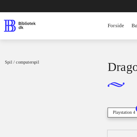
Forside
B
Spil / computerspil
Drago
Playstation 4