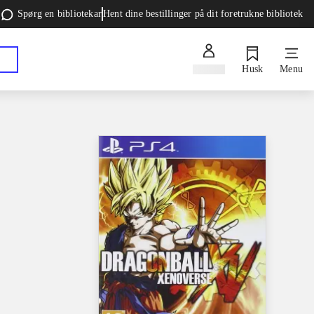
Spørg en bibliotekar
Hent dine bestillinger på dit foretrukne bibliotek
Log ind
Husk
Menu