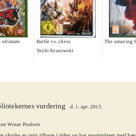
 ultimate
Battle vs. chess
The amazing 
Yezhi Krasowski
liotekernes vurdering
d. 1. apr. 2015
inn Wraae Poulsen
ar skurke er rejst tilbage i tiden og har manipuleret med hæ