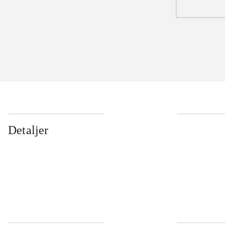
Detaljer
...
...
...
...