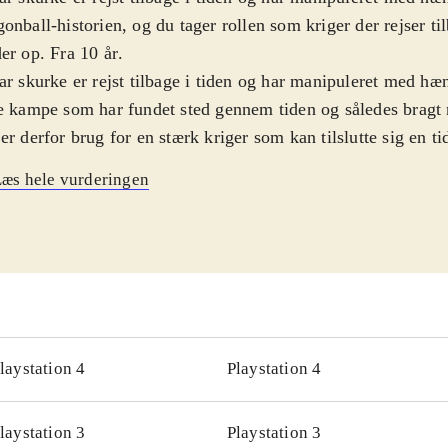
onball-historien, og du tager rollen som kriger der rejser ti
er op. Fra 10 år
.
ar skurke er rejst tilbage i tiden og har manipuleret med hæ
e kampe som har fundet sted gennem tiden og således bragt n
er derfor brug for en stærk kriger som kan tilslutte sig en ti
 i det rod skurkene har lavet. Man opretter derfor sin egen karakter og
æs hele vurderingen
er tilbage i tiden. Her kæmper man side om side med Goku
e andre i tidernes store kampe i Dragonball-universet for a
linjen. Udgangspunktet for spilleren er Toki-Toki City, hvo
adere sin spilfigur med forskelligt udstyr, og hvor man kan
endte krigere fra Dragonball Z-universet. Spillet byder på et
es, fx parallel quests, hvor man bl.a. kan kæmpe sammen 
de store helte. Sprog: engelsk
.
laystation 4
Playstation 4
 af Dragonball kan roligt hænge på her i selskab med de velkendte
rer fra universet. Grafikken er bedre end i de tidligere udgi
laystation 3
Playstation 3
 helt up to date med konsol-standarden. Gameplay føles lid