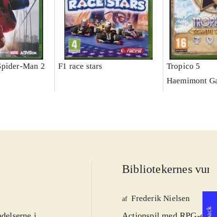
Spider-Man 2
F1 race stars
Tropico 5
Haemimont G
Bibliotekernes vurd
Frederik Nielsen
af
ndelserne i
Actionspil med RPG-elemen