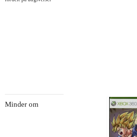
...
...
...
Minder om