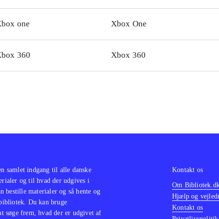
den. PEGI-rating på 12 med ikoner for vold og grimt sprog, men kan ud
box one
Xbox One
lemer spilles af børn fra 10 år
.
let er inspireret af tidligere versioner af Dragonball-spil, fx
mate tenkaichi
(Xbox 360)
.
box 360
Xbox 360
en samlet indgang til alle danske
Kontakt os
erialer og til hvad der udgives i
Om Bibliotek.d
 bestille materialer og så hente og
Hjælp og vejled
 bibliotek. Du kan bruge
Kontakt os
 at søge frem, hvad der er udgivet af
Privatlivspolitik