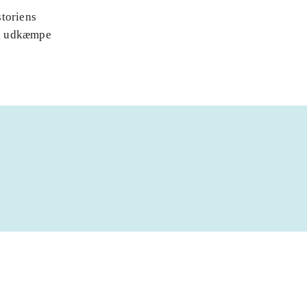
storiens
 og udkæmpe