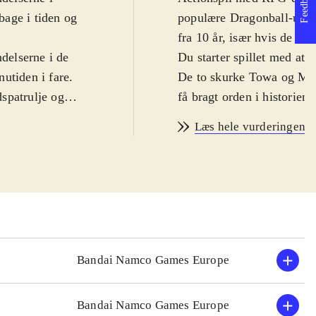
Feedback
lbage i tiden og
populære Dragonball-unive
fra 10 år, især hvis de er
ndelserne i de
Du starter spillet med at 
utiden i fare.
De to skurke Towa og Mira
dspatrulje og
få bragt orden i historien
spil. Rollespilsdelen give
Læs hele vurderingen
, Gohan og
helst vil og tilpasse den 
t bevare
Spillet genbruger en del fr
r man kan
er både noget for nye og g
 få undervisning
for nybegyndere og der er
 udvalg af spil-
uden at gøre tastetrykken
med skurkene
farverige grafik passer do
luften og på jorden. PEGI
Bandai Namco Games Europe
Spillet minder meget om d
velser, men er
Z - ultimate tenkaichi
Tekk
Bandai Namco Games Europe
t monotont i
Z - ultimate tenkaichi (X