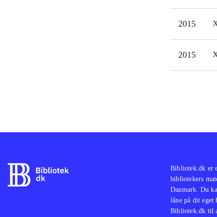
læng
2015
X
prob
Spil
ulti
2015
X
Bibliotek.dk er 
bibliotekers mat
Danmark. Du kan
låne på dit eget
Bibliotek.dk til