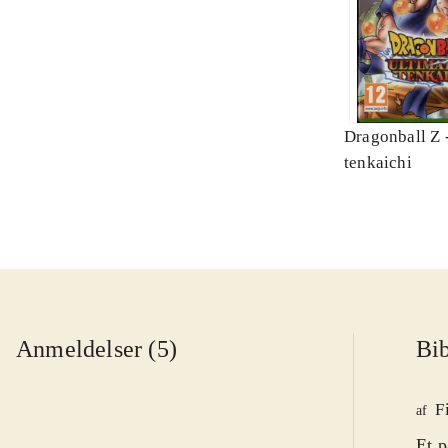
Dragonball Z -
tenkaichi
Anmeldelser (5)
Bib
F
af
Et p