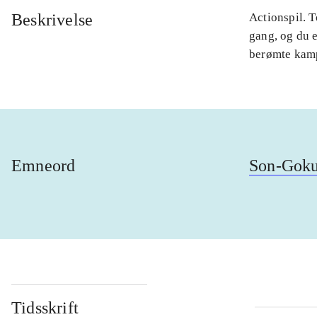
Beskrivelse
Actionspil. T
gang, og du e
berømte kampe
Emneord
Son-Gok
Tidsskrift