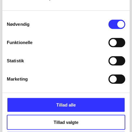
...
Samtykkevalg
Nødvendig
...
Funktionelle
...
Statistik
...
Marketing
Tillad alle
Minder om
Tillad valgte