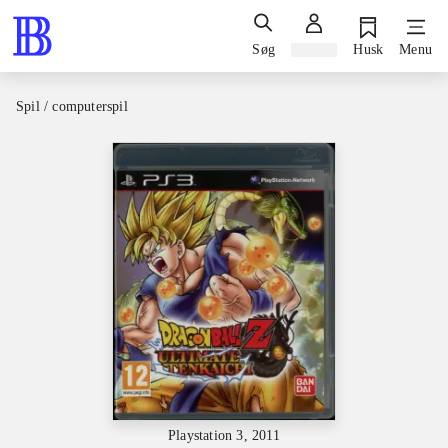
Søg
Log ind
Husk
Menu
Spil / computerspil
Playstation 3, 2011