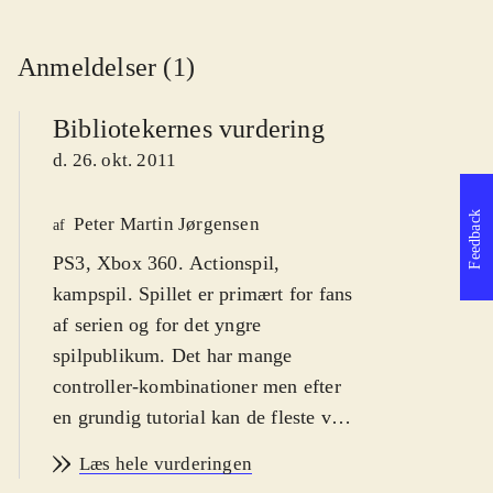
Anmeldelser (1)
Bibliotekernes vurdering
d. 26. okt. 2011
Feedback
Peter Martin Jørgensen
af
PS3, Xbox 360. Actionspil,
kampspil. Spillet er primært for fans
af serien og for det yngre
spilpublikum. Det har mange
controller-kombinationer men efter
en grundig tutorial kan de fleste være
med. PEGI er 12. Fra 10 år
.
Læs hele vurderingen
Som spiller styrer man gennem en