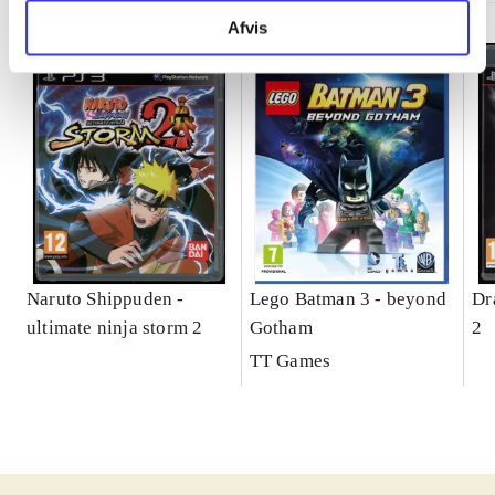
Afvis
Naruto Shippuden -
Lego Batman 3 - beyond
Dr
ultimate ninja storm 2
Gotham
2
TT Games