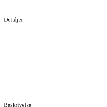
Detaljer
...
...
...
...
...
...
...
...
...
...
...
...
Beskrivelse