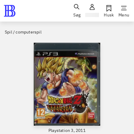
Søg
Log ind
Husk
Menu
Spil / computerspil
Playstation 3, 2011