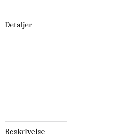
Detaljer
...
...
...
...
...
...
...
...
...
...
...
...
Beskrivelse