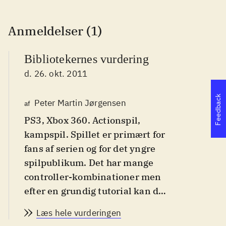
Anmeldelser (1)
Bibliotekernes vurdering
d. 26. okt. 2011
Feedback
Peter Martin Jørgensen
af
PS3, Xbox 360. Actionspil,
kampspil. Spillet er primært for
fans af serien og for det yngre
spilpublikum. Det har mange
controller-kombinationer men
efter en grundig tutorial kan de
fleste være med. PEGI er 12. Fra
Læs hele vurderingen
10 år
.