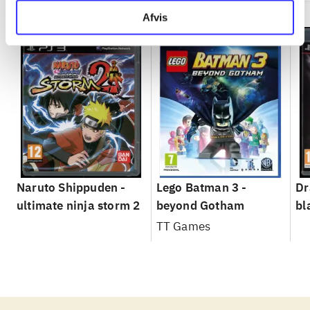
Afvis
Naruto Shippuden -
Lego Batman 3 -
Dr
ultimate ninja storm 2
beyond Gotham
bl
TT Games