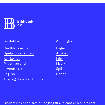
fingerkrampe da controlleren
trykkes manisk. Arenaerne
man kæmper på, er rigt
varierede. Yderligere kæmper
man også i luften, da samtlige
karakterer kan levitere. Typisk
Kontakt os
Afdelinger
møder 1-2 helte en skurk og
Om Bibliotek.dk
Bøger
kæmper så. Dette gentager sig
Hjælp og vejledning
Artikler
indtil man møder bosses i
Kontakt os
Film
større slag. En grafisk detalje
Privatlivspolitik
Musik
der redder dagen, er at spillet
Leverandører
Spil
English
Noder
bruger sekvenser fra
Tilgængelighedserklæring
animationsserien, og dermed
skaber en glimrende kontekst.
"Dragonball"-seriens
landskaber har alle dage være
Bibliotek.dk er en samlet indgang til alle danske bibliotekers