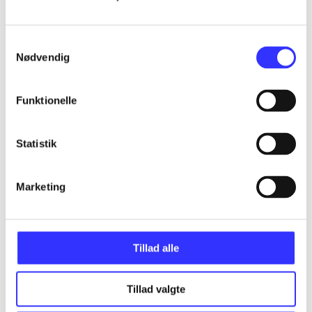
...
Samtykkevalg
Nødvendig
...
Funktionelle
...
Statistik
...
Marketing
Tillad alle
Minder om
Tillad valgte