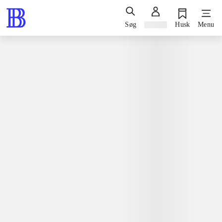
Søg
Log ind
Husk
Menu
Spil / computerspil
Playstation 3, 2011
Dragonball Z - ultimate tenkaichi