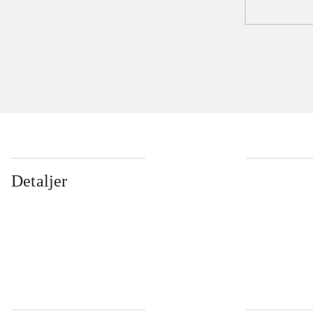
Detaljer
...
...
...
...