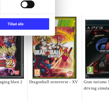
Tillad alle
aging blast 2
Dragonball xenoverse - XV
Gran turismo 5
driving simula