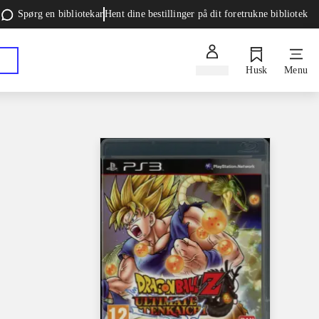
Spørg en bibliotekar
Hent dine bestillinger på dit foretrukne bibliotek
Log ind
Husk
Menu