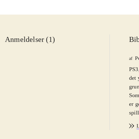
Anmeldelser (1)
Bib
P
af
PS3,
det 
grun
Som 
er g
spil
næste mods
L
spil
kryd