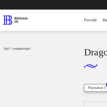
Forside
B
Spil / computerspil
Drago
Playstation 3