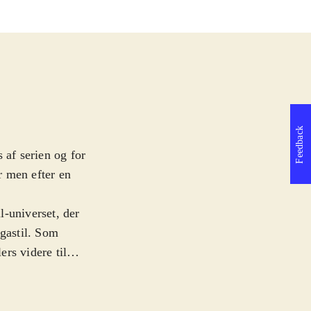
Feedback
 af serien og for
r men efter en
l-universet, der
ngastil. Som
rs videre til
 præcist og
ampe da