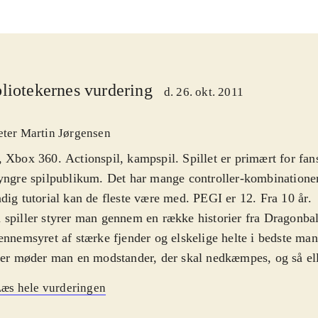
liotekernes vurdering
d. 26. okt. 2011
eter Martin Jørgensen
 Xbox 360. Actionspil, kampspil. Spillet er primært for fans
yngre spilpublikum. Det har mange controller-kombinatione
dig tutorial kan de fleste være med. PEGI er 12. Fra 10 år
.
spiller styrer man gennem en række historier fra Dragonbal
ennemsyret af stærke fjender og elskelige helte i bedste ma
ler møder man en modstander, der skal nedkæmpes, og så elle
tander. Historierne er tynde, men betyder heldigvis ikke det vilde for
æs hele vurderingen
let, da det er kampene der i fokus. Kampsystemet er hurtigt,
ret med utallige muligheder for kombinationer og fingerkr