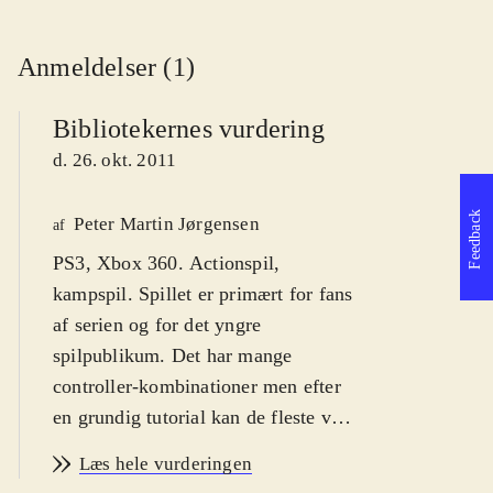
Anmeldelser (1)
Bibliotekernes vurdering
d. 26. okt. 2011
Feedback
Peter Martin Jørgensen
af
PS3, Xbox 360. Actionspil,
kampspil. Spillet er primært for fans
af serien og for det yngre
spilpublikum. Det har mange
controller-kombinationer men efter
en grundig tutorial kan de fleste være
med. PEGI er 12. Fra 10 år
.
Læs hele vurderingen
Som spiller styrer man gennem en