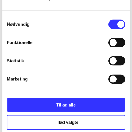
...
Samtykkevalg
Nødvendig
...
Funktionelle
...
Statistik
...
Marketing
Tillad alle
Minder om
Tillad valgte