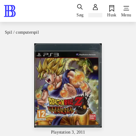
Søg
Log ind
Husk
Menu
Spil / computerspil
Playstation 3, 2011