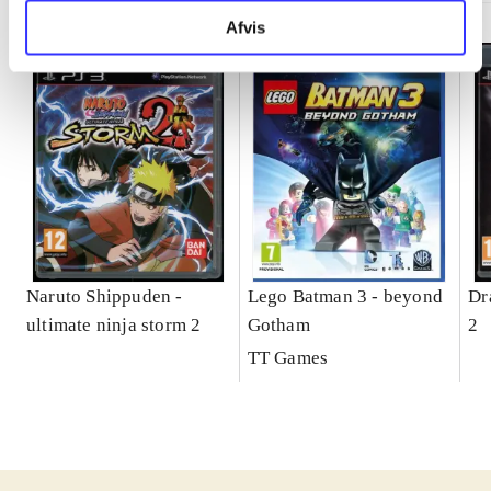
Afvis
Naruto Shippuden -
Lego Batman 3 - beyond
Dr
ultimate ninja storm 2
Gotham
2
TT Games