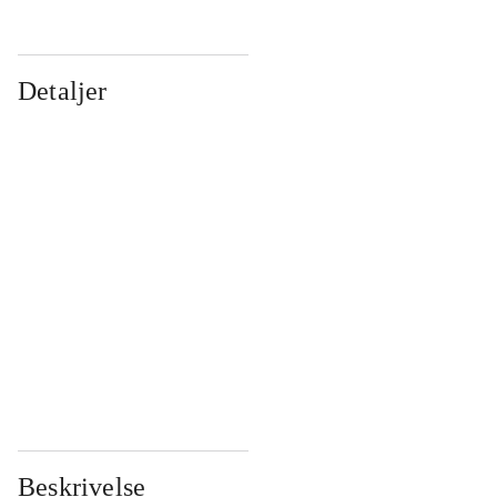
Detaljer
...
...
...
...
...
...
...
...
...
...
...
...
Beskrivelse