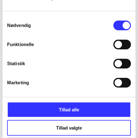
...
Samtykkevalg
Nødvendig
...
Funktionelle
...
Statistik
...
Marketing
Tillad alle
Minder om
Tillad valgte