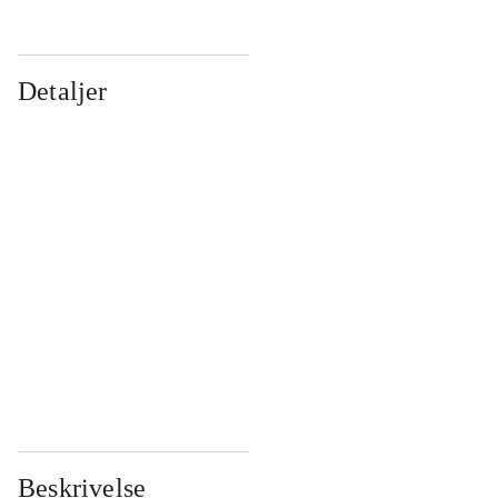
Detaljer
...
...
...
...
...
...
...
...
...
...
...
...
Beskrivelse