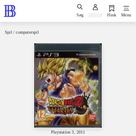
Søg
Log ind
Husk
Menu
Spil / computerspil
Playstation 3, 2011