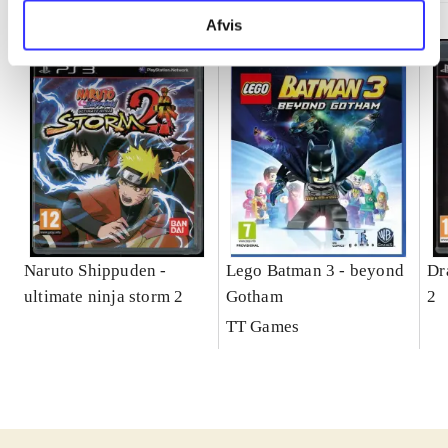
Afvis
Naruto Shippuden -
Lego Batman 3 - beyond
Dr
ultimate ninja storm 2
Gotham
2
TT Games