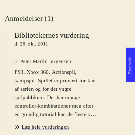
Anmeldelser (1)
Bibliotekernes vurdering
d. 26. okt. 2011
Feedback
Peter Martin Jørgensen
af
PS3, Xbox 360. Actionspil,
kampspil. Spillet er primært for fans
af serien og for det yngre
spilpublikum. Det har mange
controller-kombinationer men efter
en grundig tutorial kan de fleste være
med. PEGI er 12. Fra 10 år
.
Læs hele vurderingen
Som spiller styrer man gennem en