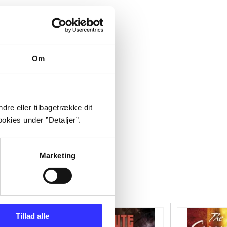
Om
dre eller tilbagetrække dit
okies under ”Detaljer”.
Marketing
Tillad alle