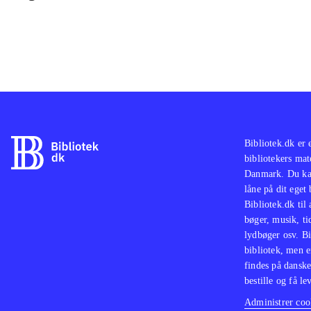
Bibliotek.dk er 
bibliotekers mat
Danmark. Du kan
låne på dit eget
Bibliotek.dk til
bøger, musik, tid
lydbøger osv. Bi
bibliotek, men e
findes på danske
bestille og få lev
Administrer cook