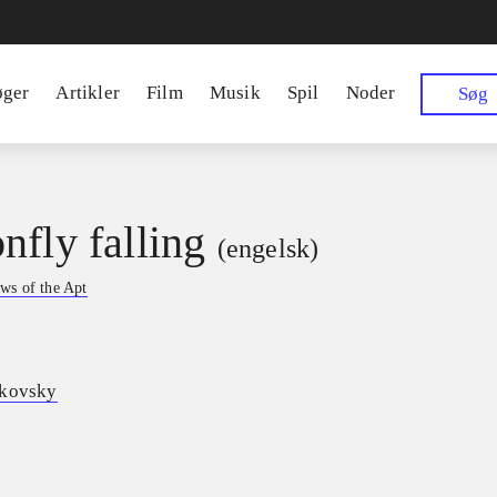
øger
Artikler
Film
Musik
Spil
Noder
Søg
nfly falling
(engelsk)
ws of the Apt
ikovsky