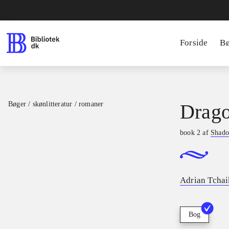
Forside
B
Bøger / skønlitteratur / romaner
Drago
book 2 af
Shado
Adrian Tcha
Bog