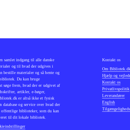
en samlet indgang til alle danske
Kontakt os
erialer og til hvad der udgives i
Om Bibliotek.d
 bestille materialer og så hente og
Hjælp og vejled
 bibliotek. Du kan bruge
Kontakt os
 at søge frem, hvad der er udgivet af
Privatlivspolitik
sskrifter, artikler, e-bøger,
Leverandører
bliotek.dk er altså ikke et fysisk
English
n database og service over hvad der
Tilgængeligheds
 offentlige biblioteker, som du kan
eret til dit lokale bibliotek.
ieindstillinger