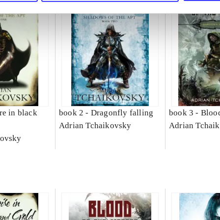
e in black
book 2 -
Dragonfly falling
book 3 -
Blood
Adrian Tchaikovsky
Adrian Tchai
kovsky