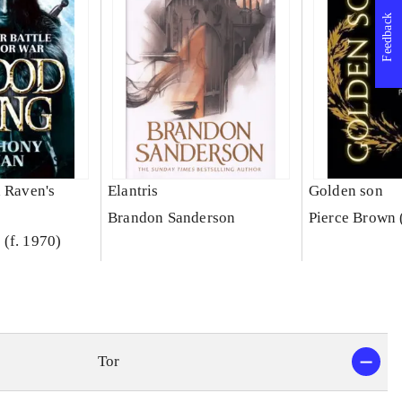
Feedback
a Raven's
Elantris
Golden son
Brandon Sanderson
Pierce Brown 
(f. 1970)
Tor