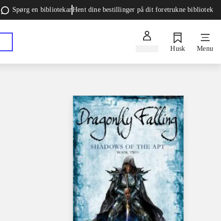
Spørg en bibliotekar
Hent dine bestillinger på dit foretrukne bibliotek
Log ind
Husk
Menu