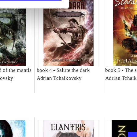
 of the mantis
book 4 -
Salute the dark
book 5 -
The s
kovsky
Adrian Tchaikovsky
Adrian Tchai