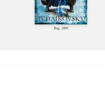
Bog, 2009
...
...