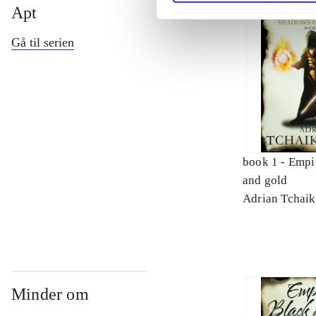
Apt
Gå til serien
book 1 -
Empir
and gold
Adrian Tchai
Minder om