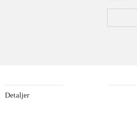
Detaljer
...
...
...
...