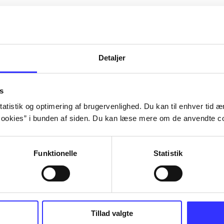
Detaljer
s
atistik og optimering af brugervenlighed. Du kan til enhver tid æn
ookies” i bunden af siden. Du kan læse mere om de anvendte co
Funktionelle
Statistik
Tillad valgte