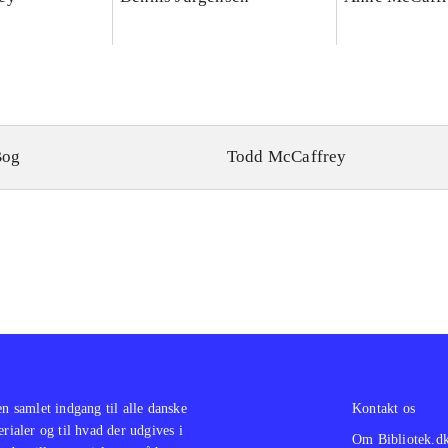
Bog
Todd McCaffrey
en samlet indgang til alle danske
Kontakt os
erialer og til hvad der udgives i
Om Bibliotek.d