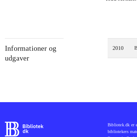
Informationer og
2010
udgaver
Bibliotek.dk er 
bibliotekers mat