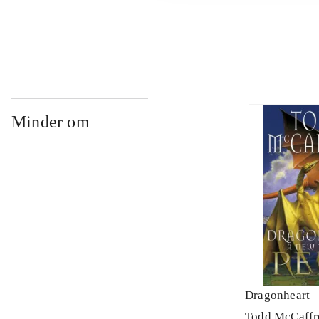
...
Minder om
Dragonheart
Todd McCaffr