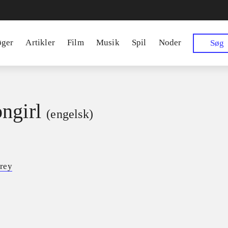
øger
Artikler
Film
Musik
Spil
Noder
Søg
ngirl
(engelsk)
rey