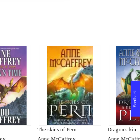
Feedback
The skies of Pern
Dragon's kin
rey
Anne McCaffrey
Anne McCaff