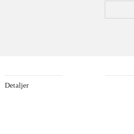
Detaljer
...
...
...
...