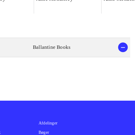
Ballantine Books
Afdelinger
k
Bøger