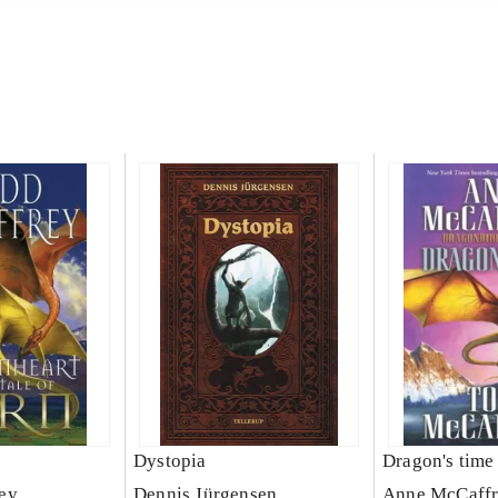
Dystopia
Dragon's time
ey
Dennis Jürgensen
Anne McCaff