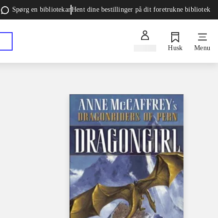
Spørg en bibliotekar
Hent dine bestillinger på dit foretrukne bibliotek
Log ind
Husk
Menu