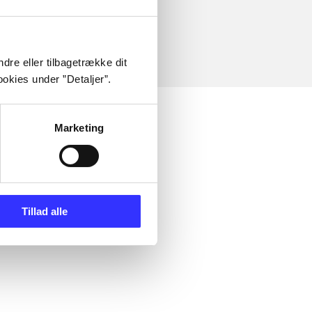
dre eller tilbagetrække dit
okies under ”Detaljer”.
Marketing
Tillad alle