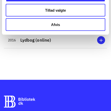
Bog
1982
Tillad valgte
Bog
1977
Afvis
Lydbog (online)
2016