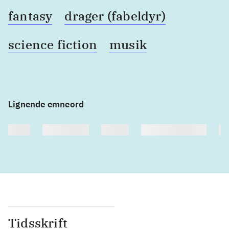
fantasy
drager (fabeldyr)
science fiction
musik
Lignende emneord
heste
børnebøger
ridning
hestesygdomme
vo
Tidsskrift