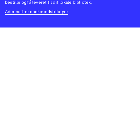
bestille og få leveret til dit lokale bibliotek.
Administrer cookieindstillinger