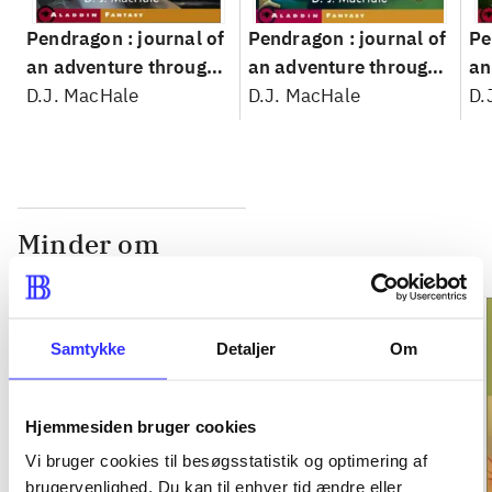
Pendragon : journal of
Pendragon : journal of
Pe
an adventure through
an adventure through
an
time and space. book
D.J. MacHale
time and space. book
D.J. MacHale
ti
D.
1 : The Merchant of
4 : The reality bug
2 
death
Minder om
Samtykke
Detaljer
Om
Hjemmesiden bruger cookies
Vi bruger cookies til besøgsstatistik og optimering af
brugervenlighed. Du kan til enhver tid ændre eller