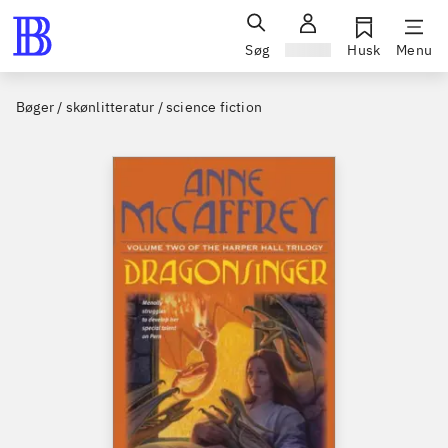
Søg
Log ind
Husk
Menu
Bøger / skønlitteratur / science fiction