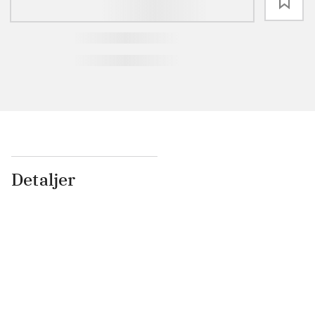
loading
Detaljer
...
...
...
...
...
...
...
...