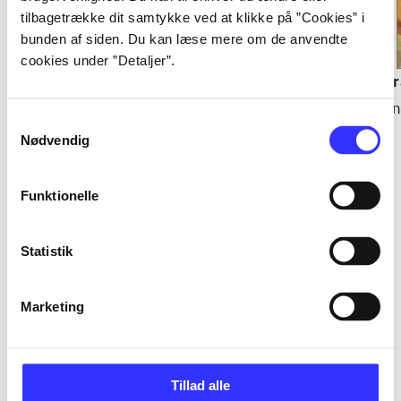
tilbagetrække dit samtykke ved at klikke på ”Cookies” i
bunden af siden. Du kan læse mere om de anvendte
cookies under ”Detaljer”.
Dragondrums
Moon over Soho
Dr
Anne McCaffrey
Ben Aaronovitch
An
Samtykkevalg
Nødvendig
Funktionelle
Informationer og udgaver
Statistik
Marketing
Bog
2003
Bog
2003
Tillad alle