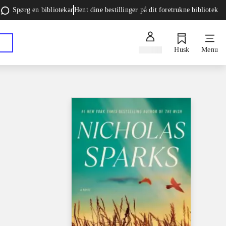
Spørg en bibliotekar
Hent dine bestillinger på dit foretrukne bibliotek
Log ind
Husk
Menu