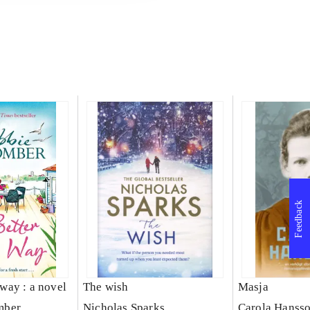
Feedback
s way : a novel
The wish
Masja
mber
Nicholas Sparks
Carola Hanss