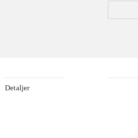
Detaljer
...
...
...
...