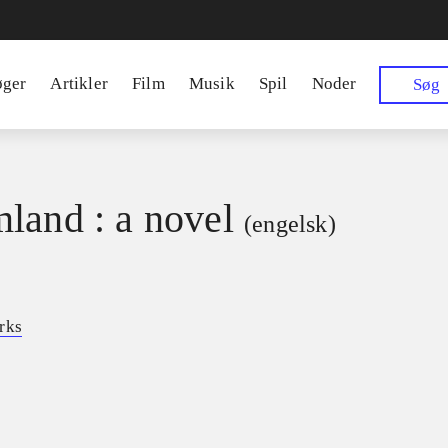
øger
Artikler
Film
Musik
Spil
Noder
Søg
land : a novel
(engelsk)
rks