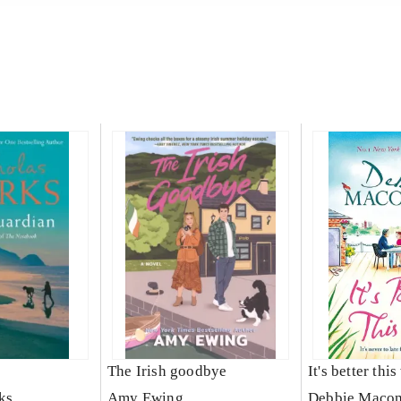
The Irish goodbye
It's better thi
ks
Amy Ewing
Debbie Maco