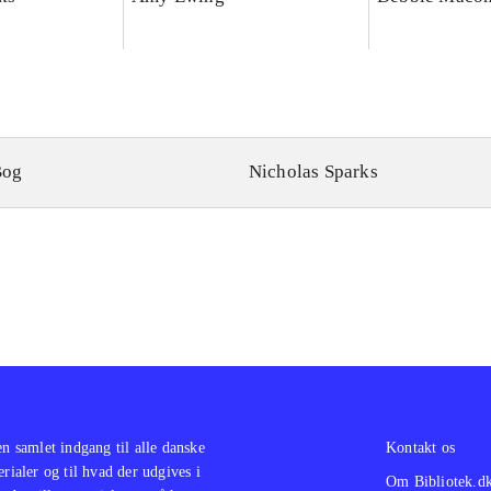
Bog
Nicholas Sparks
en samlet indgang til alle danske
Kontakt os
erialer og til hvad der udgives i
Om Bibliotek.d