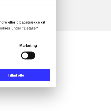
dre eller tilbagetrække dit
okies under ”Detaljer”.
Marketing
Tillad alle