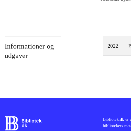
Informationer og
2022
udgaver
Bibliotek.dk er 
bibliotekers mat