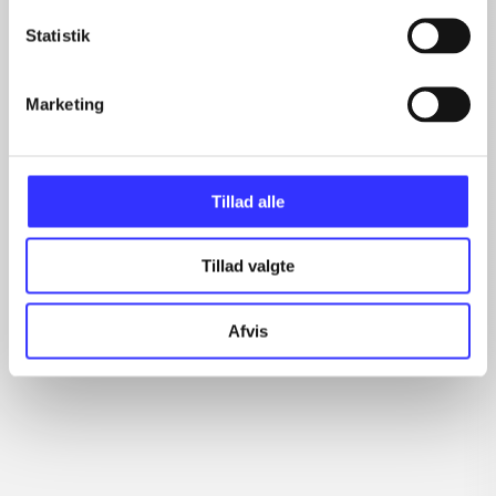
Statistik
Marketing
Need for speed - hot
Starhawk
Ca
Tillad alle
pursuit
Electronic Arts
Tillad valgte
Afvis
Anmeldelser (5)