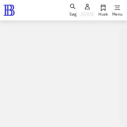
Søg
Log ind
Husk
Menu
Spil / computerspil
Playstation 3, 2011
Driver - San Francisco