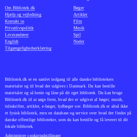
springe væk. Onlinespil kræver
underh
Om Bibliotek.dk
Bøger
desværre en unik kode, men to
biljagt
Hjælp og vejledning
Artikler
spillere kan dyste på samme konsol
.
fans af
Kontakt os
Film
"Need for speed"- og "GTA"-serierne
realism
Privatlivspolitik
Musik
Leverandører
Spil
har på nogle punkter lignende
gengæl
English
Noder
gameplay
.
der vil
Tilgængelighedserklæring
"Driver"-serien har med nærværende
San Fr
titel fundet en god og underholdende
balance mellem arcade-kørsel og
plot. Et casual bilspil med bred
Bibliotek.dk er en samlet indgang til alle danske bibliotekers
materialer og til hvad der udgives i Danmark. Du kan bestille
appeal!
.
materialer og så hente og låne på dit eget bibliotek. Du kan bruge
Bibliotek.dk til at søge frem, hvad der er udgivet af bøger, musik,
tidsskrifter, artikler, e-bøger, lydbøger osv. Bibliotek.dk er altså ikke
et fysisk bibliotek, men en database og service over hvad der findes på
danske offentlige biblioteker, som du kan bestille og få leveret til dit
lokale bibliotek.
Administrer cookieindstillinger