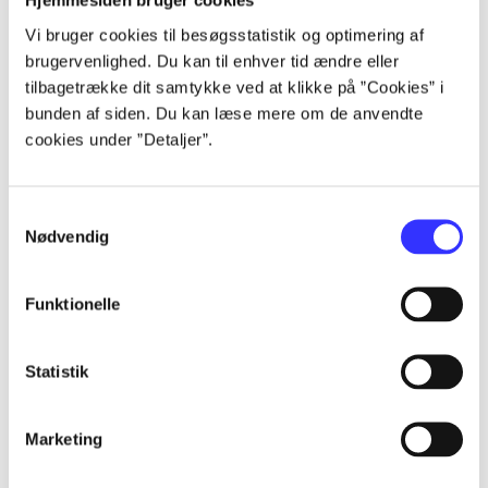
Hjemmesiden bruger cookies
Alle registrerede artikler fordelt på udgivelser
Vi bruger cookies til besøgsstatistik og optimering af
brugervenlighed. Du kan til enhver tid ændre eller
...
tilbagetrække dit samtykke ved at klikke på ”Cookies” i
bunden af siden. Du kan læse mere om de anvendte
cookies under ”Detaljer”.
...
Samtykkevalg
...
Nødvendig
...
Funktionelle
...
Statistik
Marketing