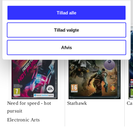
Minder om
Tillad alle
Tillad valgte
Afvis
Need for speed - hot
Starhawk
Ca
pursuit
Electronic Arts