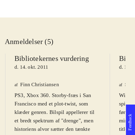
Anmeldelser (5)
Bibliotekernes vurdering
Bibli
d. 14. okt. 2011
d. 14. 
Finn Christiansen
Søre
af
af
PS3, Xbox 360. Storby-fræs i San
Wii. De
Francisco med et plot-twist, som
spilser
klæder genren. Bilspil appellerer til
før de 
Feedback
et bredt spektrum af "drenge", men
mindre 
historiens alvor sætter den tænkte
titler,