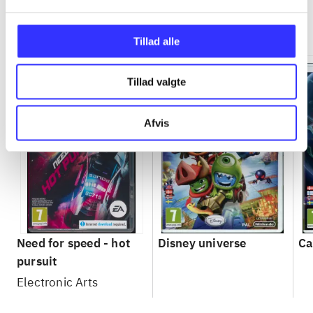
Minder om
Tillad alle
Tillad valgte
Afvis
Need for speed - hot
Disney universe
Ca
pursuit
Electronic Arts