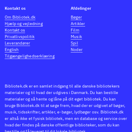
videre derfra. Du får hele tiden
i seri
Kontakt os
Afdelinger
nye afvekslende missioner, og
næste
Om Bibliotek.dk
Bøger
du kan lave stunts, tjene points
rigtig
Hjælp og vejledning
Artikler
og indkøbe seje biler til din
spill
Kontakt os
Film
egen samling. Køre-realismen
en rea
Privatlivspolitik
Musik
Leverandører
Spil
er lav - du kan smadre tonsvis
Kart"
English
Noder
af andre biler uden at tage
Hæsbl
Tilgængelighedserklæring
skade, og fodgængere når altid
fin u
at springe væk. Onlinespil
tempof
kræver desværre en unik kode,
muligv
men to spillere kan dyste på
der v
Bibliotek.dk er en samlet indgang til alle danske bibliotekers
materialer og til hvad der udgives i Danmark. Du kan bestille
samme konsol
.
rå vo
materialer og så hente og låne på dit eget bibliotek. Du kan
"Need for speed"- og "GTA"-
de yng
bruge Bibliotek.dk til at søge frem, hvad der er udgivet af bøger,
serierne har på nogle punkter
nyde 
musik, tidsskrifter, artikler, e-bøger, lydbøger osv. Bibliotek.dk
lignende gameplay
.
San F
er altså ikke et fysisk bibliotek, men en database og service over
hvad der findes på danske offentlige biblioteker, som du kan
"Driver"-serien har med
bestille og få leveret til dit lokale bibliotek.