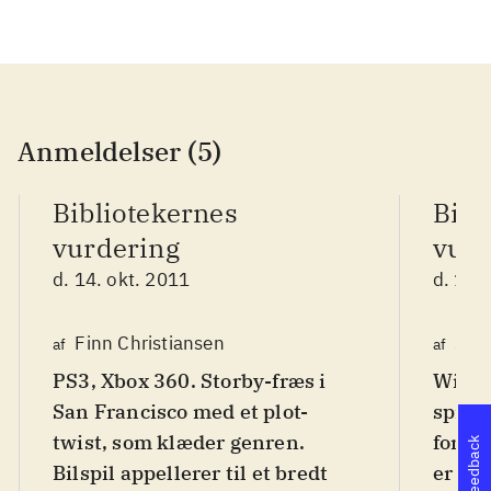
Anmeldelser (5)
Bibliotekernes
Bibl
vurdering
vurd
d. 14. okt. 2011
d. 14.
Finn Christiansen
Sør
af
af
PS3, Xbox 360. Storby-fræs i
Wii. D
San Francisco med et plot-
spilse
twist, som klæder genren.
foregå
Feedback
Bilspil appellerer til et bredt
er lan