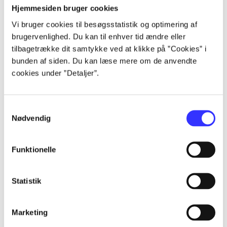
Alle registrerede artikler fordelt på udgivelser
Hjemmesiden bruger cookies
Vi bruger cookies til besøgsstatistik og optimering af
...
brugervenlighed. Du kan til enhver tid ændre eller
tilbagetrække dit samtykke ved at klikke på ”Cookies” i
bunden af siden. Du kan læse mere om de anvendte
...
cookies under ”Detaljer”.
...
Samtykkevalg
Nødvendig
...
Funktionelle
...
Statistik
Marketing