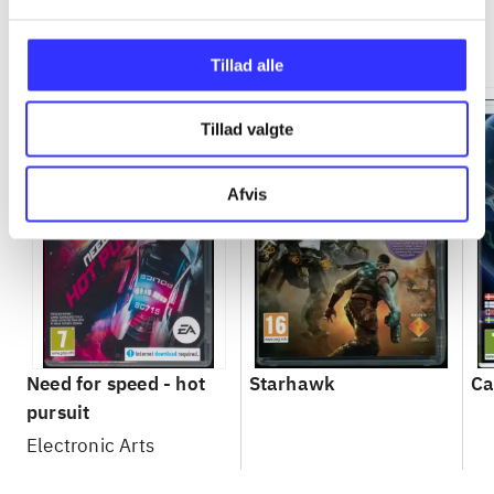
Minder om
Tillad alle
Tillad valgte
Afvis
Need for speed - hot
Starhawk
Ca
pursuit
Electronic Arts