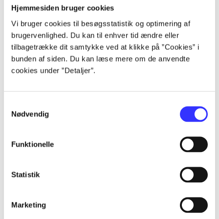
Alle registrerede artikler fordelt på udgivelser
Hjemmesiden bruger cookies
Vi bruger cookies til besøgsstatistik og optimering af
...
brugervenlighed. Du kan til enhver tid ændre eller
tilbagetrække dit samtykke ved at klikke på ”Cookies” i
bunden af siden. Du kan læse mere om de anvendte
...
cookies under ”Detaljer”.
...
Samtykkevalg
Nødvendig
...
Funktionelle
...
Statistik
Marketing