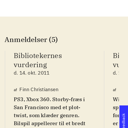
Anmeldelser (5)
Bibliotekernes
Bibl
vurdering
vurd
d. 14. okt. 2011
d. 14.
Finn Christiansen
Sør
af
af
PS3, Xbox 360. Storby-fræs i
Wii. D
San Francisco med et plot-
spilse
twist, som klæder genren.
foregå
Feedback
Bilspil appellerer til et bredt
er lan