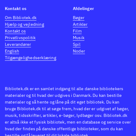
videre derfra. Du får hele tiden
i seri
Kontakt os
Afdelinger
nye afvekslende missioner, og
næste
Om Bibliotek.dk
Bøger
du kan lave stunts, tjene points
rigtig
Hjælp og vejledning
Artikler
og indkøbe seje biler til din
spill
Kontakt os
Film
egen samling. Køre-realismen
en rea
Privatlivspolitik
Musik
Leverandører
Spil
er lav - du kan smadre tonsvis
Kart"
English
Noder
af andre biler uden at tage
Hæsbl
Tilgængelighedserklæring
skade, og fodgængere når altid
fin u
at springe væk. Onlinespil
tempof
kræver desværre en unik kode,
muligv
men to spillere kan dyste på
der v
Bibliotek.dk er en samlet indgang til alle danske bibliotekers
materialer og til hvad der udgives i Danmark. Du kan bestille
samme konsol
.
rå vo
materialer og så hente og låne på dit eget bibliotek. Du kan
"Need for speed"- og "GTA"-
de yng
bruge Bibliotek.dk til at søge frem, hvad der er udgivet af bøger,
serierne har på nogle punkter
nyde 
musik, tidsskrifter, artikler, e-bøger, lydbøger osv. Bibliotek.dk
lignende gameplay
.
San F
er altså ikke et fysisk bibliotek, men en database og service over
hvad der findes på danske offentlige biblioteker, som du kan
"Driver"-serien har med
bestille og få leveret til dit lokale bibliotek.