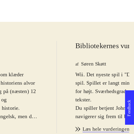
Bibliotekernes vurd
Søren Skøtt
af
 som klæder
Wii. Det nyeste spil i "Dr
 historiens alvor
spil. Spillet er langt mind
g på (næsten) 12
for højt. Sværhedsgraden g
 og
tekster
.
Feedback
historie.
Du spiller betjent John T
 engelsk, men der
navigerer sig frem til best
r for vold og
fint på wii'en, hvor man 
Læs hele vurderingen
kræver lidt øvelse, og mo