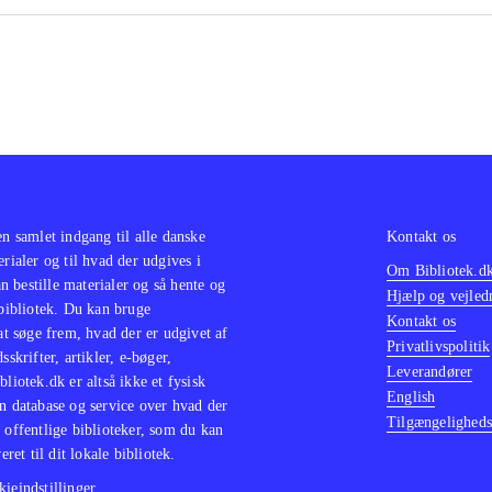
en samlet indgang til alle danske
Kontakt os
erialer og til hvad der udgives i
Om Bibliotek.d
 bestille materialer og så hente og
Hjælp og vejled
 bibliotek. Du kan bruge
Kontakt os
 at søge frem, hvad der er udgivet af
Privatlivspolitik
sskrifter, artikler, e-bøger,
Leverandører
bliotek.dk er altså ikke et fysisk
English
n database og service over hvad der
Tilgængeligheds
 offentlige biblioteker, som du kan
eret til dit lokale bibliotek.
ieindstillinger