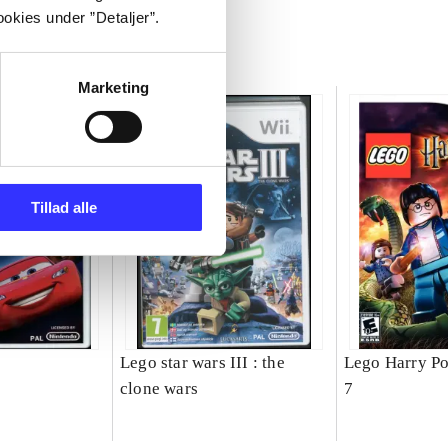
okies under ”Detaljer”.
Marketing
Tillad alle
Lego star wars III : the
Lego Harry Pot
clone wars
7