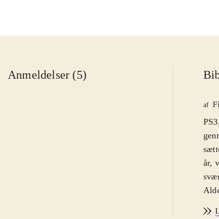
Anmeldelser (5)
Bib
F
af
PS3,
genr
sætt
år, 
svær
Alde
er d
L
grim