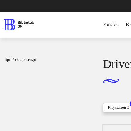
Forside
B
Spil / computerspil
Drive
Playstation 3