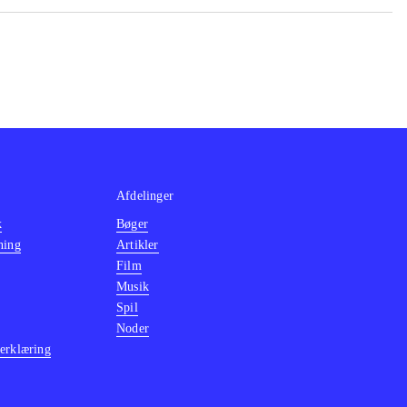
Afdelinger
k
Bøger
ning
Artikler
Film
Musik
Spil
Noder
erklæring