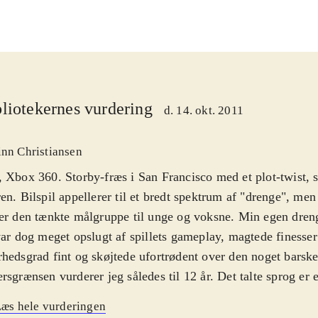
liotekernes vurdering
d. 14. okt. 2011
inn Christiansen
 Xbox 360. Storby-fræs i San Francisco med et plot-twist,
en. Bilspil appellerer til et bredt spektrum af "drenge", men
er den tænkte målgruppe til unge og voksne. Min egen dren
var dog meget opslugt af spillets gameplay, magtede finesser
hedsgrad fint og skøjtede ufortrødent over den noget barske 
rsgrænsen vurderer jeg således til 12 år. Det talte sprog er
anske tekster. Alle menuer er på dansk. PEGI: 12 samt ikone
æs hele vurderingen
t sprog
.