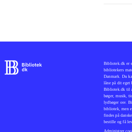
Bibliotek.dk er 
bibliotekers mat
Danmark. Du kan
låne på dit eget
Bibliotek.dk til
bøger, musik, tid
lydbøger osv. Bi
bibliotek, men e
findes på danske
bestille og få lev
Administrer cook