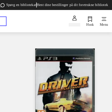
Spørg en bibliotekar
Hent dine bestillinger på dit foretrukne bibliotek
Log ind
Husk
Menu