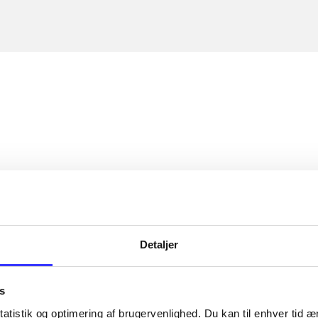
Detaljer
s
atistik og optimering af brugervenlighed. Du kan til enhver tid æn