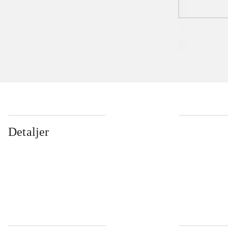
Detaljer
...
...
...
...