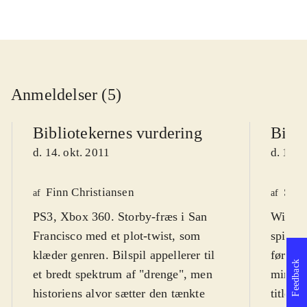
Anmeldelser (5)
Bibliotekernes vurdering
Bibli
d. 14. okt. 2011
d. 14. 
Finn Christiansen
Søre
af
af
PS3, Xbox 360. Storby-fræs i San
Wii. De
Francisco med et plot-twist, som
spilser
klæder genren. Bilspil appellerer til
før de 
Feedback
et bredt spektrum af "drenge", men
mindre 
historiens alvor sætter den tænkte
titler,