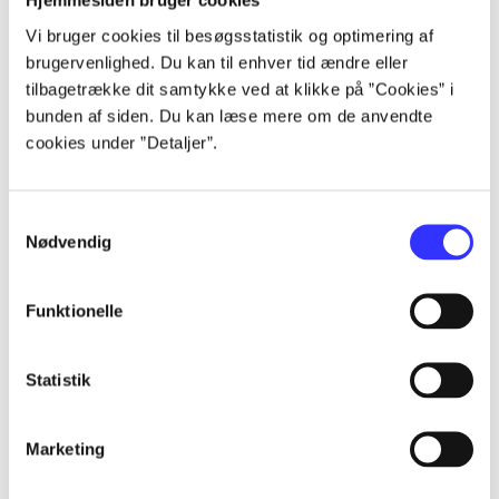
Hjemmesiden bruger cookies
Alle registrerede artikler fordelt på udgivelser
Vi bruger cookies til besøgsstatistik og optimering af
brugervenlighed. Du kan til enhver tid ændre eller
...
tilbagetrække dit samtykke ved at klikke på ”Cookies” i
bunden af siden. Du kan læse mere om de anvendte
cookies under ”Detaljer”.
...
Samtykkevalg
...
Nødvendig
...
Funktionelle
...
Statistik
Marketing