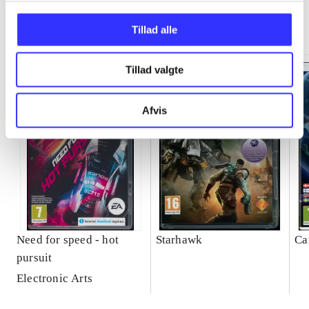
Minder om
Tillad alle
Tillad valgte
Afvis
Need for speed - hot
Starhawk
Ca
pursuit
Electronic Arts