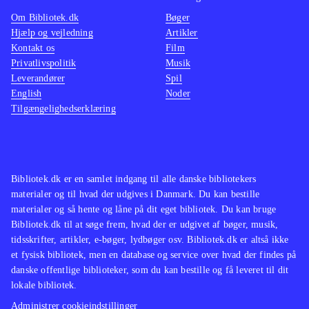
springe væk. Onlinespil kræver
underh
Om Bibliotek.dk
Bøger
desværre en unik kode, men to
biljagt
Hjælp og vejledning
Artikler
spillere kan dyste på samme konsol
.
fans af
Kontakt os
Film
"Need for speed"- og "GTA"-serierne
realism
Privatlivspolitik
Musik
Leverandører
Spil
har på nogle punkter lignende
gengæl
English
Noder
gameplay
.
der vil
Tilgængelighedserklæring
"Driver"-serien har med nærværende
San Fr
titel fundet en god og underholdende
balance mellem arcade-kørsel og
plot. Et casual bilspil med bred
Bibliotek.dk er en samlet indgang til alle danske bibliotekers
materialer og til hvad der udgives i Danmark. Du kan bestille
appeal!
.
materialer og så hente og låne på dit eget bibliotek. Du kan bruge
Bibliotek.dk til at søge frem, hvad der er udgivet af bøger, musik,
tidsskrifter, artikler, e-bøger, lydbøger osv. Bibliotek.dk er altså ikke
et fysisk bibliotek, men en database og service over hvad der findes på
danske offentlige biblioteker, som du kan bestille og få leveret til dit
lokale bibliotek.
Administrer cookieindstillinger