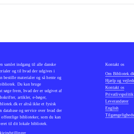
en samlet indgang til alle danske
Kontakt os
erialer og til hvad der udgives i
Om Bibliotek.d
 bestille materialer og så hente og
Hjælp og vejled
 bibliotek. Du kan bruge
Kontakt os
 at søge frem, hvad der er udgivet af
Privatlivspolitik
sskrifter, artikler, e-bøger,
Leverandører
bliotek.dk er altså ikke et fysisk
English
n database og service over hvad der
Tilgængeligheds
 offentlige biblioteker, som du kan
eret til dit lokale bibliotek.
ieindstillinger