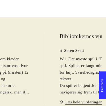
Bibliotekernes vurd
Søren Skøtt
af
 som klæder
Wii. Det nyeste spil i "Dr
 historiens alvor
spil. Spillet er langt mind
g på (næsten) 12
for højt. Sværhedsgraden g
 og
tekster
.
Feedback
historie.
Du spiller betjent John T
 engelsk, men der
navigerer sig frem til best
r for vold og
fint på wii'en, hvor man 
Læs hele vurderingen
kræver lidt øvelse, og mo