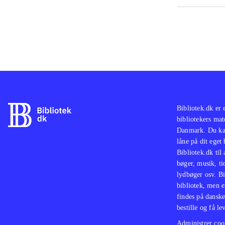
Bibliotek.dk er 
bibliotekers mat
Danmark. Du kan
låne på dit eget
Bibliotek.dk til
bøger, musik, tid
lydbøger osv. Bi
bibliotek, men e
findes på danske
bestille og få lev
Administrer cook