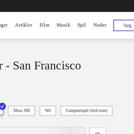
øger
Artikler
Film
Musik
Spil
Noder
Søg
r - San Francisco
Xbox 360
Wii
Computerspil (dvd-rom)