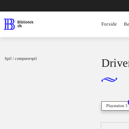
Forside
B
Spil / computerspil
Drive
Playstation 3