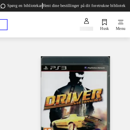
Spørg en bibliotekar
Hent dine bestillinger på dit foretrukne bibliotek
Log ind
Husk
Menu