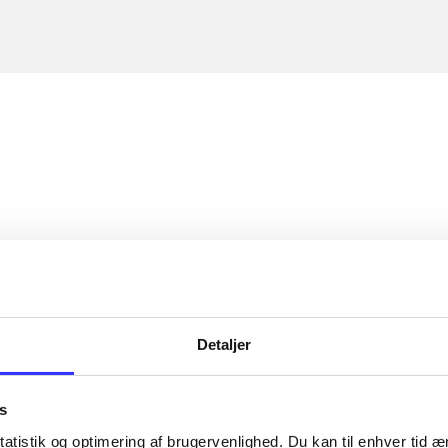
Detaljer
s
atistik og optimering af brugervenlighed. Du kan til enhver tid æn