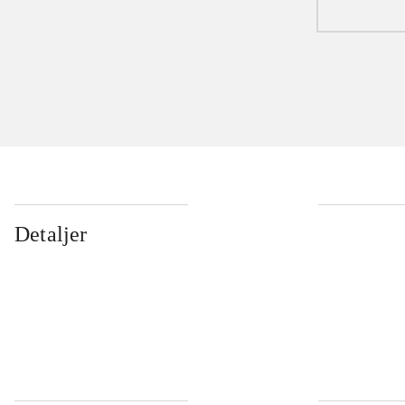
Detaljer
...
...
...
...