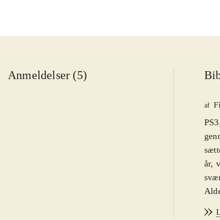
Anmeldelser (5)
Bib
F
af
PS3,
genr
sætt
år, 
svær
Alde
er d
L
grim