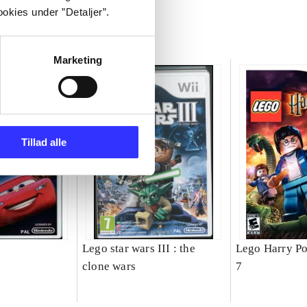
okies under ”Detaljer”.
Marketing
Tillad alle
Lego star wars III : the
Lego Harry Pot
clone wars
7