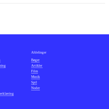
Afdelinger
k
Bøger
ning
Artikler
Film
Musik
Spil
Noder
erklæring