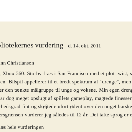
liotekernes vurdering
d. 14. okt. 2011
inn Christiansen
 Xbox 360. Storby-fræs i San Francisco med et plot-twist,
en. Bilspil appellerer til et bredt spektrum af "drenge", men
er den tænkte målgruppe til unge og voksne. Min egen dren
var dog meget opslugt af spillets gameplay, magtede finesser
hedsgrad fint og skøjtede ufortrødent over den noget barske 
rsgrænsen vurderer jeg således til 12 år. Det talte sprog er
anske tekster. Alle menuer er på dansk. PEGI: 12 samt ikone
æs hele vurderingen
t sprog
.