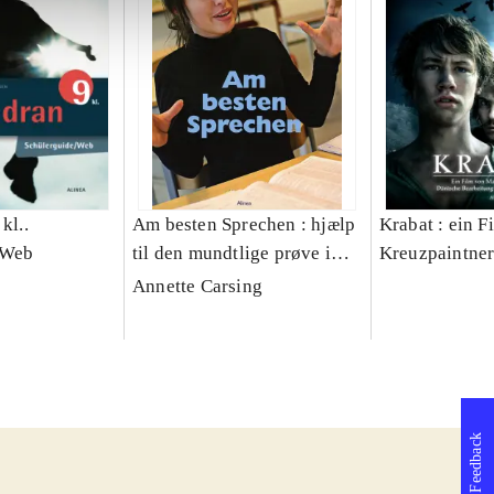
kl..
Am besten Sprechen : hjælp
Krabat : ein 
/Web
til den mundtlige prøve i
Kreuzpaintne
tysk
Annette Carsing
Feedback