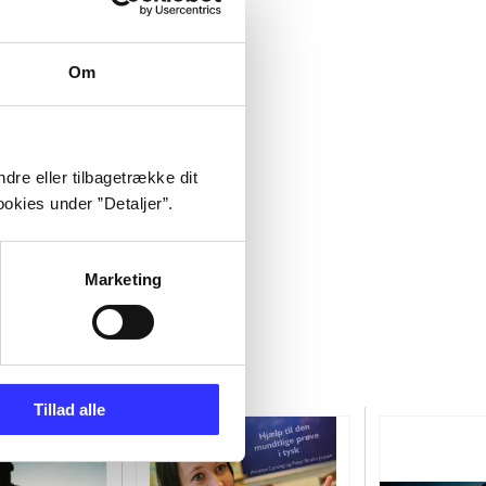
Om
dre eller tilbagetrække dit
okies under ”Detaljer”.
Marketing
Tillad alle