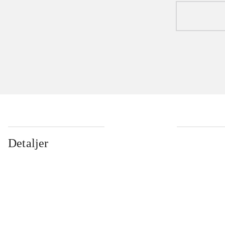
Detaljer
...
...
...
...