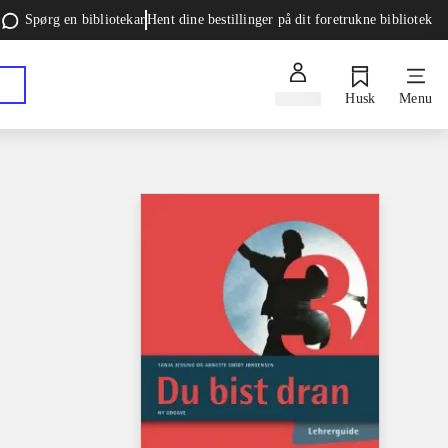
Spørg en bibliotekar
Hent dine bestillinger på dit foretrukne bibliotek
Log ind
Husk
Menu