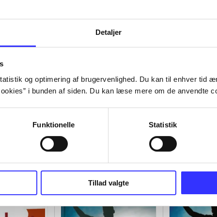
Detaljer
s
atistik og optimering af brugervenlighed. Du kan til enhver tid æn
ookies” i bunden af siden. Du kan læse mere om de anvendte co
Funktionelle
Statistik
Tillad valgte