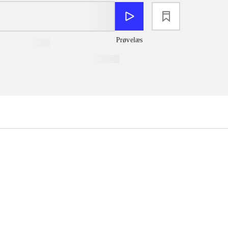
loading
Prøvelæs
...
...
...
...
...
...