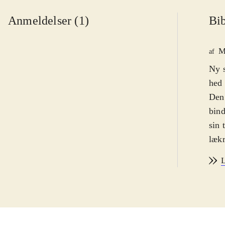
Anmeldelser (1)
Bib
M
af
Ny s
hed 
Den 
bind
sin 
lækr
erot
L
koll
bror
rige
fore
fors