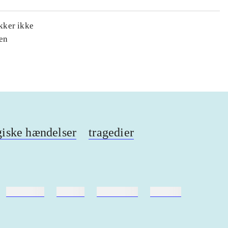
ukker ikke
den
giske hændelser
tragedier
hestesport
træning
skolebøger
hesteavl