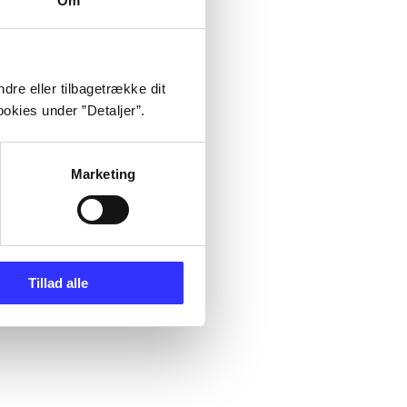
Om
dre eller tilbagetrække dit
okies under ”Detaljer”.
Marketing
Tillad alle