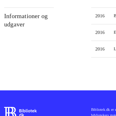
Her 
hvil
Informationer og
2016
hjer
udgaver
For 
2016
E
bøg
2016
L
Bibliotek.dk er 
bibliotekers mat