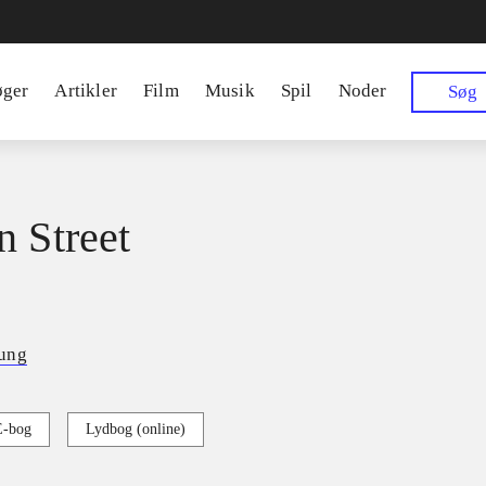
øger
Artikler
Film
Musik
Spil
Noder
Søg
n Street
ung
E-bog
Lydbog (online)