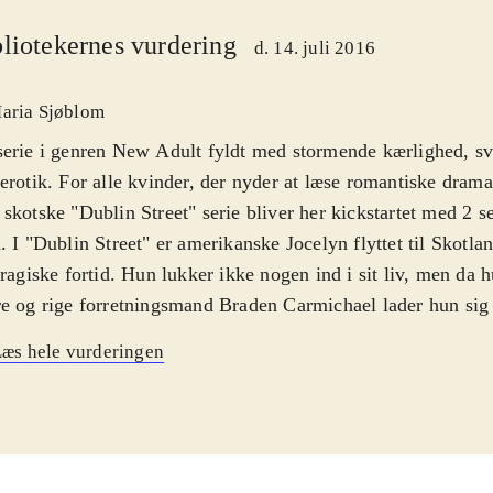
liotekernes vurdering
d. 14. juli 2016
aria Sjøblom
erie i genren New Adult fyldt med stormende kærlighed, sv
erotik. For alle kvinder, der nyder at læse romantiske drama
skotske "Dublin Street" serie bliver her kickstartet med 2 s
. I "Dublin Street" er amerikanske Jocelyn flyttet til Skotl
tragiske fortid. Hun lukker ikke nogen ind i sit liv, men da
e og rige forretningsmand Braden Carmichael lader hun sig o
isk eventyr. Men Braden vil have mere end bare sex. Jocely
æs hele vurderingen
ega, Johanna følger vi i "London Road". Johanna kæmper for
 og alkoholiserede mor og for at opretholde en normal faca
 mænd for at sikre sin bror den bedst mulige fremtid. Men 
lsker sig i den sexede og fattige bartender, Cam, får han pil
varsværker fra hinanden
.