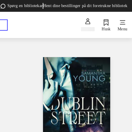
Spørg en bibliotekar
Hent dine bestillinger på dit foretrukne bibliotek
Log ind
Husk
Menu