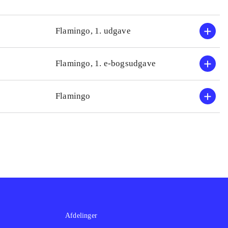
orløst sorg,
lleriet er
Flamingo, 1. udgave
lød
.
 de mere voksne
Flamingo, 1. e-bogsudgave
Flamingo
Afdelinger