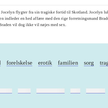
ocelyn flygter fra sin tragiske fortid til Skotland. Jocelyn l
en indleder en hed affære med den rige forretningsmand Bra
Braden vil dog ikke vil nøjes med sex.
d
forelskelse
erotik
familien
sorg
tra
ebøger
ridning
hestesygdomme
vokal
sygdomme