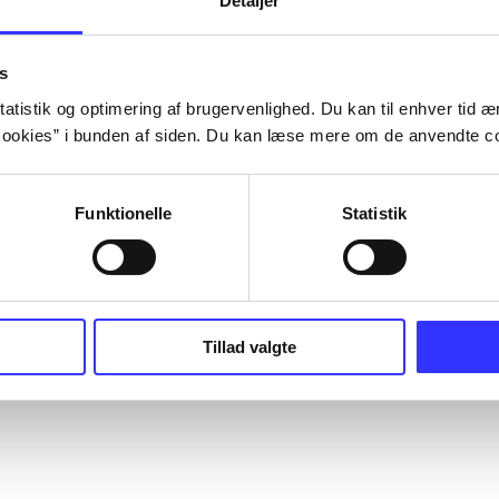
Detaljer
s
atistik og optimering af brugervenlighed. Du kan til enhver tid æn
ookies” i bunden af siden. Du kan læse mere om de anvendte co
Funktionelle
Statistik
Tillad valgte