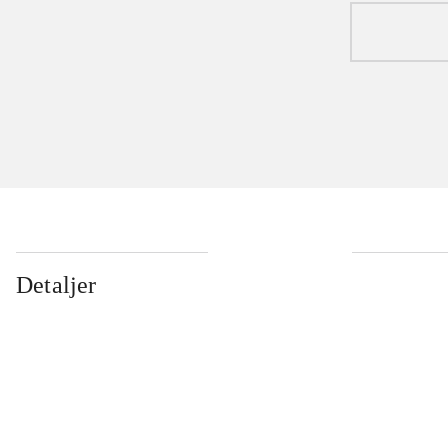
Detaljer
...
...
...
...