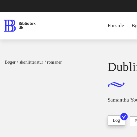
Forside
B
Bøger / skønlitteratur / romaner
Dubli
Samantha Yo
Bog