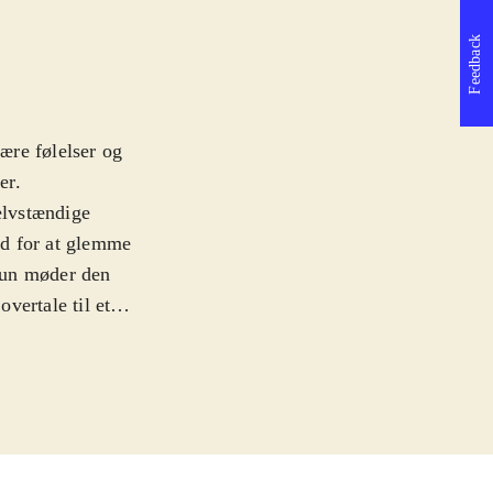
Feedback
ære følelser og
er
.
elvstændige
and for at glemme
 hun møder den
vertale til et
ns bartender-
 at forsørge sin
de. Hun dater
da Johanna
let hendes