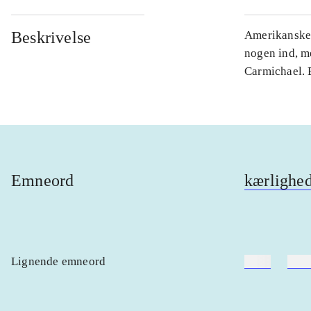
Beskrivelse
Amerikanske J
nogen ind, m
Carmichael. 
Emneord
kærlighe
Lignende emneord
heste
børn