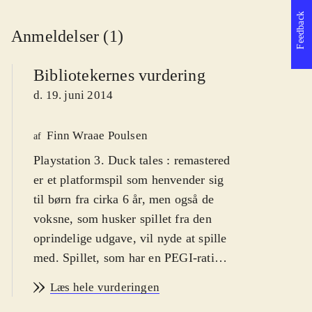
Feedback
Anmeldelser (1)
Bibliotekernes vurdering
d. 19. juni 2014
Finn Wraae Poulsen
af
Playstation 3. Duck tales : remastered
er et platformspil som henvender sig
til børn fra cirka 6 år, men også de
voksne, som husker spillet fra den
oprindelige udgave, vil nyde at spille
med. Spillet, som har en PEGI-rating
på 7, har advarselsikoner for vold,
Læs hele vurderingen
men det er absolut den humoristiske