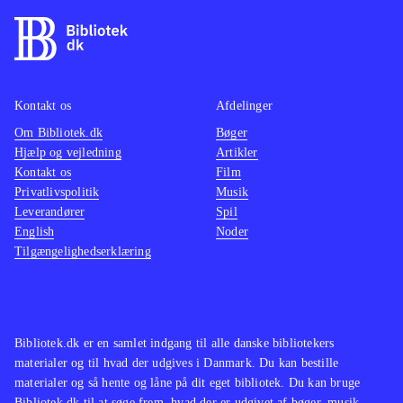
stok, der både fungerer som en
kraftig kænguru-stylte og som
slagvåben, til at forcere terrænet. De
enkelte baner skal udforskes
grundigt, for der er mange
Kontakt os
Afdelinger
hemmeligheder og ædelsten gemt
Om Bibliotek.dk
Bøger
Hjælp og vejledning
Artikler
overalt, samtidig med at der er
Kontakt os
Film
forhindringer og udfordrende boss'er
Privatlivspolitik
Musik
som skal overvindes. Musikken er
Leverandører
Spil
nænsomt opdateret og de originale
English
Noder
Tilgængelighedserklæring
Disney-stemmer er topklasse
.
Sony har udgivet en del opdaterede
spil i serien Classics HD, blandt
andet Sly-serien og Jak and Daxter-
Bibliotek.dk er en samlet indgang til alle danske bibliotekers
serien. Nærværende spil hører dog
materialer og til hvad der udgives i Danmark. Du kan bestille
kvalitetsmæssigt til helt i toppen
.
materialer og så hente og låne på dit eget bibliotek. Du kan bruge
Bibliotek.dk til at søge frem, hvad der er udgivet af bøger, musik,