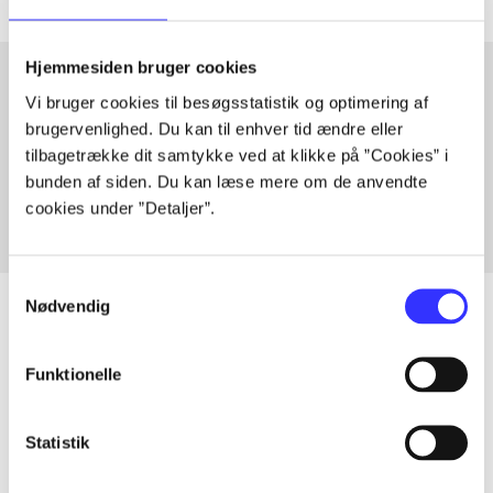
Hjemmesiden bruger cookies
Vi bruger cookies til besøgsstatistik og optimering af
Artikler med samme emner
brugervenlighed. Du kan til enhver tid ændre eller
tilbagetrække dit samtykke ved at klikke på ”Cookies” i
Fra
bunden af siden. Du kan læse mere om de anvendte
cookies under ”Detaljer”.
Samtykkevalg
Nødvendig
Funktionelle
Artikler
Alle registrerede artikler fordelt på udgivelser
Statistik
...