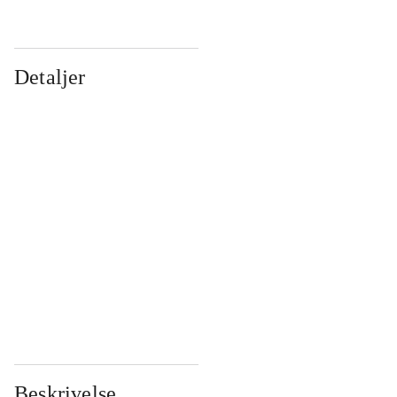
Detaljer
...
...
...
...
...
...
...
...
...
...
...
...
Beskrivelse