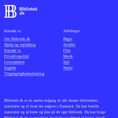
stok, der både fungerer som en
kraftig kænguru-stylte og som
slagvåben, til at forcere terrænet. De
enkelte baner skal udforskes
grundigt, for der er mange
Kontakt os
Afdelinger
hemmeligheder og ædelsten gemt
Om Bibliotek.dk
Bøger
Hjælp og vejledning
Artikler
overalt, samtidig med at der er
Kontakt os
Film
forhindringer og udfordrende boss'er
Privatlivspolitik
Musik
som skal overvindes. Musikken er
Leverandører
Spil
nænsomt opdateret og de originale
English
Noder
Tilgængelighedserklæring
Disney-stemmer er topklasse
.
Sony har udgivet en del opdaterede
spil i serien Classics HD, blandt
andet Sly-serien og Jak and Daxter-
Bibliotek.dk er en samlet indgang til alle danske bibliotekers
serien. Nærværende spil hører dog
materialer og til hvad der udgives i Danmark. Du kan bestille
kvalitetsmæssigt til helt i toppen
.
materialer og så hente og låne på dit eget bibliotek. Du kan bruge
Bibliotek.dk til at søge frem, hvad der er udgivet af bøger, musik,