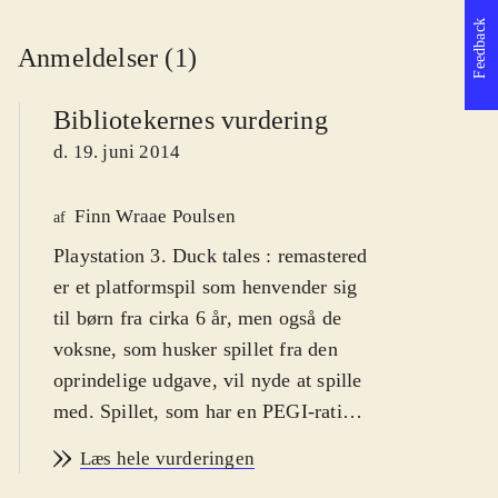
Feedback
Anmeldelser (1)
Bibliotekernes vurdering
d. 19. juni 2014
Finn Wraae Poulsen
af
Playstation 3. Duck tales : remastered
er et platformspil som henvender sig
til børn fra cirka 6 år, men også de
voksne, som husker spillet fra den
oprindelige udgave, vil nyde at spille
med. Spillet, som har en PEGI-rating
på 7, har advarselsikoner for vold,
Læs hele vurderingen
men det er absolut den humoristiske