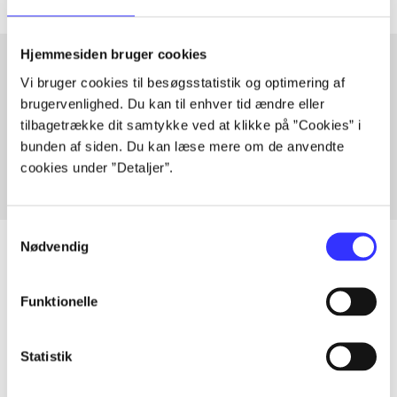
Hjemmesiden bruger cookies
Vi bruger cookies til besøgsstatistik og optimering af
Artikler med samme emner
brugervenlighed. Du kan til enhver tid ændre eller
tilbagetrække dit samtykke ved at klikke på ”Cookies” i
Fra
bunden af siden. Du kan læse mere om de anvendte
cookies under ”Detaljer”.
Samtykkevalg
Nødvendig
Funktionelle
Artikler
Alle registrerede artikler fordelt på udgivelser
Statistik
...