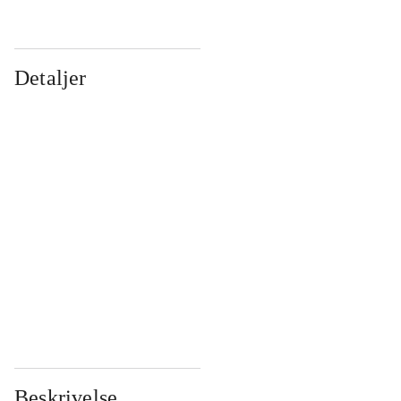
Detaljer
...
...
...
...
...
...
...
...
...
...
...
...
Beskrivelse