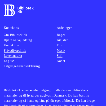
stok, der både fungerer som en
kraftig kænguru-stylte og som
slagvåben, til at forcere terrænet. De
enkelte baner skal udforskes
grundigt, for der er mange
Kontakt os
Afdelinger
hemmeligheder og ædelsten gemt
Om Bibliotek.dk
Bøger
Hjælp og vejledning
Artikler
overalt, samtidig med at der er
Kontakt os
Film
forhindringer og udfordrende boss'er
Privatlivspolitik
Musik
som skal overvindes. Musikken er
Leverandører
Spil
nænsomt opdateret og de originale
English
Noder
Tilgængelighedserklæring
Disney-stemmer er topklasse
.
Sony har udgivet en del opdaterede
spil i serien Classics HD, blandt
andet Sly-serien og Jak and Daxter-
Bibliotek.dk er en samlet indgang til alle danske bibliotekers
serien. Nærværende spil hører dog
materialer og til hvad der udgives i Danmark. Du kan bestille
kvalitetsmæssigt til helt i toppen
.
materialer og så hente og låne på dit eget bibliotek. Du kan bruge
Bibliotek.dk til at søge frem, hvad der er udgivet af bøger, musik,