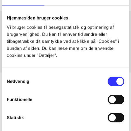
Hjemmesiden bruger cookies
Vi bruger cookies til besøgsstatistik og optimering af
Artikler med samme emner
brugervenlighed. Du kan til enhver tid ændre eller
tilbagetrække dit samtykke ved at klikke på ”Cookies” i
Fra
bunden af siden. Du kan læse mere om de anvendte
cookies under ”Detaljer”.
Samtykkevalg
Nødvendig
Funktionelle
Artikler
Alle registrerede artikler fordelt på udgivelser
Statistik
...