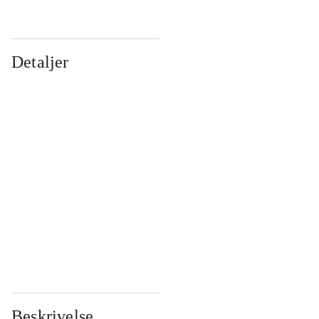
Detaljer
...
...
...
...
...
...
...
...
...
...
...
...
Beskrivelse