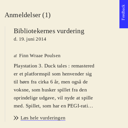
Feedback
Anmeldelser (1)
Bibliotekernes vurdering
d. 19. juni 2014
Finn Wraae Poulsen
af
Playstation 3. Duck tales : remastered
er et platformspil som henvender sig
til børn fra cirka 6 år, men også de
voksne, som husker spillet fra den
oprindelige udgave, vil nyde at spille
med. Spillet, som har en PEGI-rating
på 7, har advarselsikoner for vold,
Læs hele vurderingen
men det er absolut den humoristiske