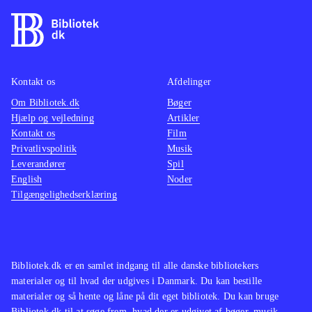
stok, der både fungerer som en
kraftig kænguru-stylte og som
slagvåben, til at forcere terrænet. De
enkelte baner skal udforskes
grundigt, for der er mange
Kontakt os
Afdelinger
hemmeligheder og ædelsten gemt
Om Bibliotek.dk
Bøger
Hjælp og vejledning
Artikler
overalt, samtidig med at der er
Kontakt os
Film
forhindringer og udfordrende boss'er
Privatlivspolitik
Musik
som skal overvindes. Musikken er
Leverandører
Spil
nænsomt opdateret og de originale
English
Noder
Tilgængelighedserklæring
Disney-stemmer er topklasse
.
Sony har udgivet en del opdaterede
spil i serien Classics HD, blandt
andet Sly-serien og Jak and Daxter-
Bibliotek.dk er en samlet indgang til alle danske bibliotekers
serien. Nærværende spil hører dog
materialer og til hvad der udgives i Danmark. Du kan bestille
kvalitetsmæssigt til helt i toppen
.
materialer og så hente og låne på dit eget bibliotek. Du kan bruge
Bibliotek.dk til at søge frem, hvad der er udgivet af bøger, musik,