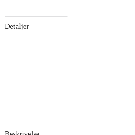
Detaljer
...
...
...
...
...
...
...
...
...
...
...
...
Beskrivelse