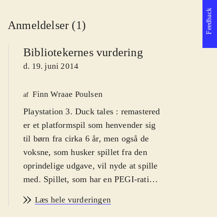
Feedback
Anmeldelser (1)
Bibliotekernes vurdering
d. 19. juni 2014
Finn Wraae Poulsen
af
Playstation 3. Duck tales : remastered
er et platformspil som henvender sig
til børn fra cirka 6 år, men også de
voksne, som husker spillet fra den
oprindelige udgave, vil nyde at spille
med. Spillet, som har en PEGI-rating
på 7, har advarselsikoner for vold,
Læs hele vurderingen
men det er absolut den humoristiske