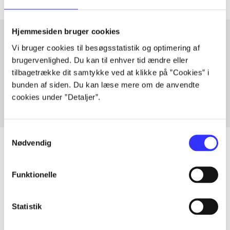
Hjemmesiden bruger cookies
Vi bruger cookies til besøgsstatistik og optimering af
Artikler med samme emner
brugervenlighed. Du kan til enhver tid ændre eller
tilbagetrække dit samtykke ved at klikke på ”Cookies” i
Fra
bunden af siden. Du kan læse mere om de anvendte
cookies under ”Detaljer”.
Samtykkevalg
Nødvendig
Funktionelle
Artikler
Alle registrerede artikler fordelt på udgivelser
Statistik
...