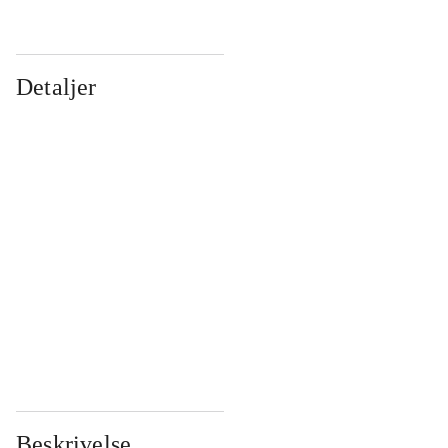
Detaljer
...
...
...
...
...
...
...
...
...
...
...
...
Beskrivelse