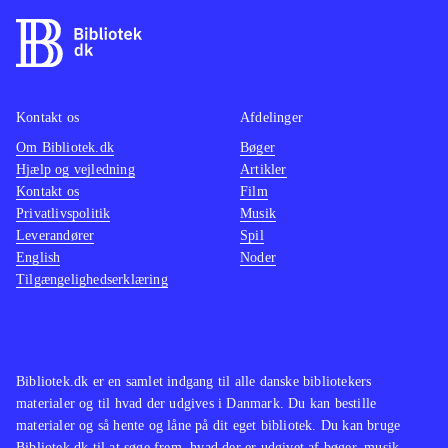
stok, der både fungerer som en
kraftig kænguru-stylte og som
slagvåben, til at forcere terrænet. De
enkelte baner skal udforskes
grundigt, for der er mange
Kontakt os
Afdelinger
hemmeligheder og ædelsten gemt
Om Bibliotek.dk
Bøger
Hjælp og vejledning
Artikler
overalt, samtidig med at der er
Kontakt os
Film
forhindringer og udfordrende boss'er
Privatlivspolitik
Musik
som skal overvindes. Musikken er
Leverandører
Spil
nænsomt opdateret og de originale
English
Noder
Tilgængelighedserklæring
Disney-stemmer er topklasse
.
Sony har udgivet en del opdaterede
spil i serien Classics HD, blandt
andet Sly-serien og Jak and Daxter-
Bibliotek.dk er en samlet indgang til alle danske bibliotekers
serien. Nærværende spil hører dog
materialer og til hvad der udgives i Danmark. Du kan bestille
kvalitetsmæssigt til helt i toppen
.
materialer og så hente og låne på dit eget bibliotek. Du kan bruge
Bibliotek.dk til at søge frem, hvad der er udgivet af bøger, musik,