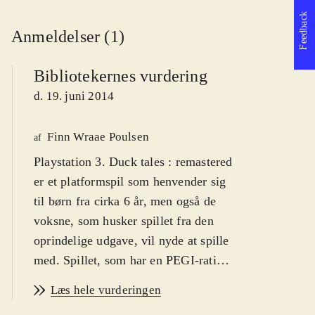
Feedback
Anmeldelser (1)
Bibliotekernes vurdering
d. 19. juni 2014
Finn Wraae Poulsen
af
Playstation 3. Duck tales : remastered
er et platformspil som henvender sig
til børn fra cirka 6 år, men også de
voksne, som husker spillet fra den
oprindelige udgave, vil nyde at spille
med. Spillet, som har en PEGI-rating
på 7, har advarselsikoner for vold,
Læs hele vurderingen
men det er absolut den humoristiske