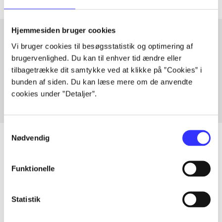
Hjemmesiden bruger cookies
Vi bruger cookies til besøgsstatistik og optimering af
Artikler med samme emner
brugervenlighed. Du kan til enhver tid ændre eller
tilbagetrække dit samtykke ved at klikke på ”Cookies” i
Fra
bunden af siden. Du kan læse mere om de anvendte
cookies under ”Detaljer”.
Samtykkevalg
Nødvendig
Funktionelle
Artikler
Alle registrerede artikler fordelt på udgivelser
Statistik
...