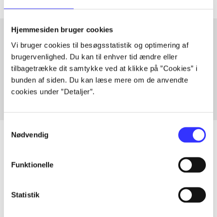
Hjemmesiden bruger cookies
Vi bruger cookies til besøgsstatistik og optimering af
Artikler med samme emner
brugervenlighed. Du kan til enhver tid ændre eller
tilbagetrække dit samtykke ved at klikke på ”Cookies” i
Fra
bunden af siden. Du kan læse mere om de anvendte
cookies under ”Detaljer”.
Samtykkevalg
Nødvendig
Funktionelle
Artikler
Alle registrerede artikler fordelt på udgivelser
Statistik
...