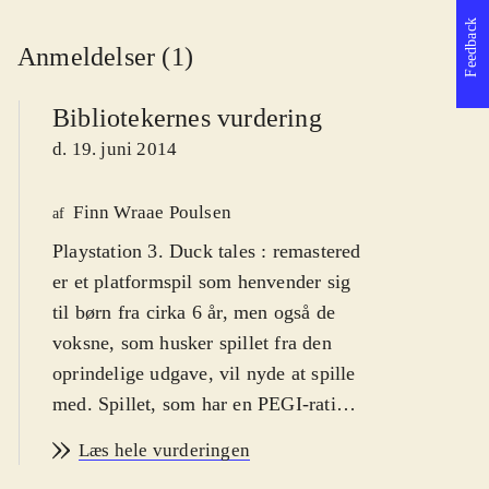
Feedback
Anmeldelser (1)
Bibliotekernes vurdering
d. 19. juni 2014
Finn Wraae Poulsen
af
Playstation 3. Duck tales : remastered
er et platformspil som henvender sig
til børn fra cirka 6 år, men også de
voksne, som husker spillet fra den
oprindelige udgave, vil nyde at spille
med. Spillet, som har en PEGI-rating
på 7, har advarselsikoner for vold,
Læs hele vurderingen
men det er absolut den humoristiske