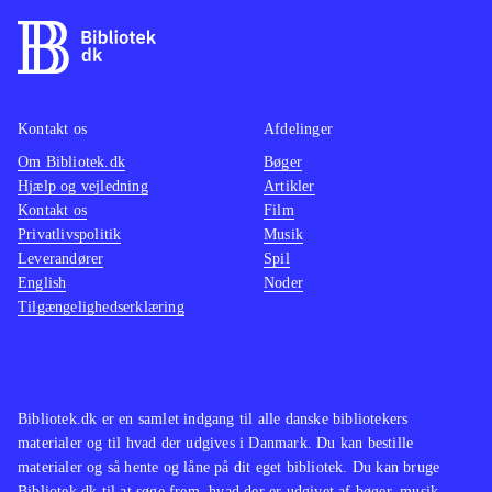
stok, der både fungerer som en
kraftig kænguru-stylte og som
slagvåben, til at forcere terrænet. De
enkelte baner skal udforskes
grundigt, for der er mange
Kontakt os
Afdelinger
hemmeligheder og ædelsten gemt
Om Bibliotek.dk
Bøger
Hjælp og vejledning
Artikler
overalt, samtidig med at der er
Kontakt os
Film
forhindringer og udfordrende boss'er
Privatlivspolitik
Musik
som skal overvindes. Musikken er
Leverandører
Spil
nænsomt opdateret og de originale
English
Noder
Tilgængelighedserklæring
Disney-stemmer er topklasse
.
Sony har udgivet en del opdaterede
spil i serien Classics HD, blandt
andet Sly-serien og Jak and Daxter-
Bibliotek.dk er en samlet indgang til alle danske bibliotekers
serien. Nærværende spil hører dog
materialer og til hvad der udgives i Danmark. Du kan bestille
kvalitetsmæssigt til helt i toppen
.
materialer og så hente og låne på dit eget bibliotek. Du kan bruge
Bibliotek.dk til at søge frem, hvad der er udgivet af bøger, musik,