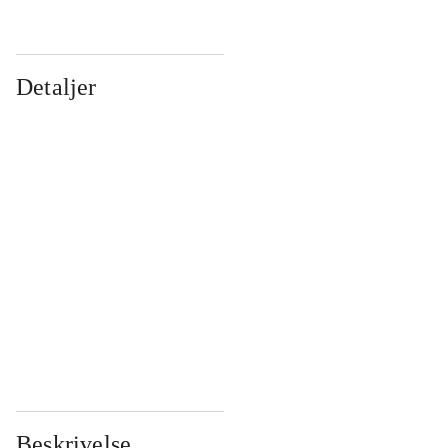
Detaljer
...
...
...
...
...
...
...
...
...
...
...
...
Beskrivelse