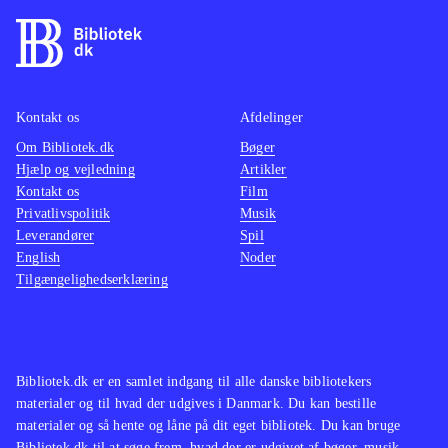
stok, der både fungerer som en
kraftig kænguru-stylte og som
slagvåben, til at forcere terrænet. De
enkelte baner skal udforskes
grundigt, for der er mange
Kontakt os
Afdelinger
hemmeligheder og ædelsten gemt
Om Bibliotek.dk
Bøger
Hjælp og vejledning
Artikler
overalt, samtidig med at der er
Kontakt os
Film
forhindringer og udfordrende boss'er
Privatlivspolitik
Musik
som skal overvindes. Musikken er
Leverandører
Spil
nænsomt opdateret og de originale
English
Noder
Tilgængelighedserklæring
Disney-stemmer er topklasse
.
Sony har udgivet en del opdaterede
spil i serien Classics HD, blandt
andet Sly-serien og Jak and Daxter-
Bibliotek.dk er en samlet indgang til alle danske bibliotekers
serien. Nærværende spil hører dog
materialer og til hvad der udgives i Danmark. Du kan bestille
kvalitetsmæssigt til helt i toppen
.
materialer og så hente og låne på dit eget bibliotek. Du kan bruge
Bibliotek.dk til at søge frem, hvad der er udgivet af bøger, musik,