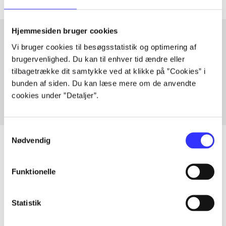
Hjemmesiden bruger cookies
Vi bruger cookies til besøgsstatistik og optimering af
Artikler med samme emner
brugervenlighed. Du kan til enhver tid ændre eller
tilbagetrække dit samtykke ved at klikke på ”Cookies” i
Fra
bunden af siden. Du kan læse mere om de anvendte
cookies under ”Detaljer”.
Samtykkevalg
Nødvendig
Funktionelle
Artikler
Alle registrerede artikler fordelt på udgivelser
Statistik
...