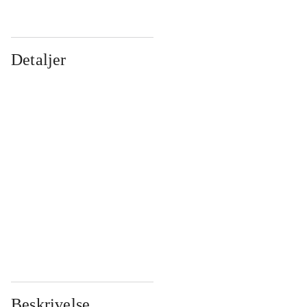
Detaljer
...
...
...
...
...
...
...
...
...
...
...
...
Beskrivelse