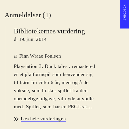
Feedback
Anmeldelser (1)
Bibliotekernes vurdering
d. 19. juni 2014
Finn Wraae Poulsen
af
Playstation 3. Duck tales : remastered
er et platformspil som henvender sig
til børn fra cirka 6 år, men også de
voksne, som husker spillet fra den
oprindelige udgave, vil nyde at spille
med. Spillet, som har en PEGI-rating
på 7, har advarselsikoner for vold,
Læs hele vurderingen
men det er absolut den humoristiske