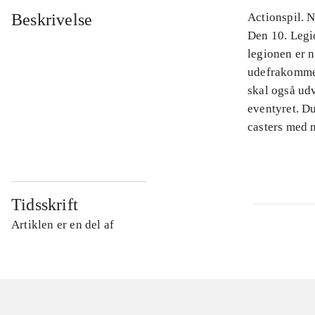
Beskrivelse
Actionspil. N
Den 10. Legio
legionen er n
udefrakommen
skal også ud
eventyret. D
casters med 
Tidsskrift
Artiklen er en del af