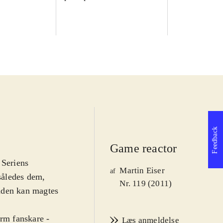
Feedback
Game reactor
 Seriens
Martin Eiser
af
 således dem,
Nr. 119 (2011)
aden kan magtes
orm fanskare -
Læs anmeldelse