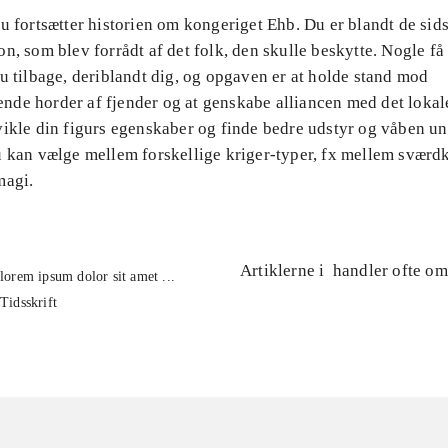
u fortsætter historien om kongeriget Ehb. Du er blandt de sids
n, som blev forrådt af det folk, den skulle beskytte. Nogle få 
u tilbage, deriblandt dig, og opgaven er at holde stand mod
de horder af fjender og at genskabe alliancen med det lokal
vikle din figurs egenskaber og finde bedre udstyr og våben un
u kan vælge mellem forskellige kriger-typer, fx mellem sværd
magi.
Artiklerne i
handler ofte om
lorem ipsum dolor sit amet ...
Tidsskrift