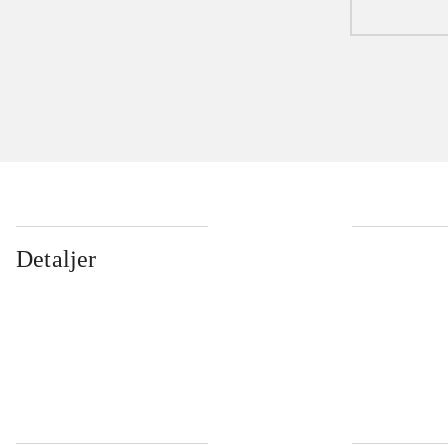
Detaljer
...
...
...
...