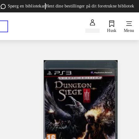
Spørg en bibliotekar
Hent dine bestillinger på dit foretrukne bibliotek
Log ind
Husk
Menu