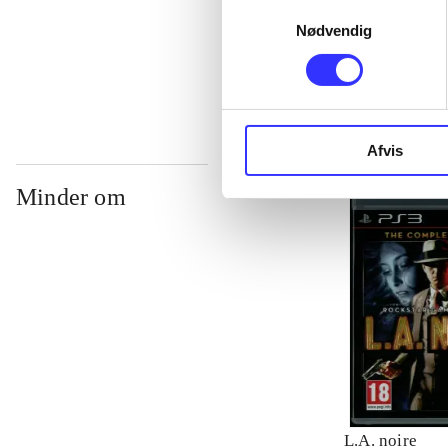
Samtykkevalg
Nødvendig
...
Afvis
Minder om
L.A. noire