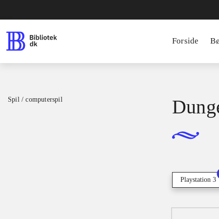
Forside
B
Spil / computerspil
Dunge
Playstation 3