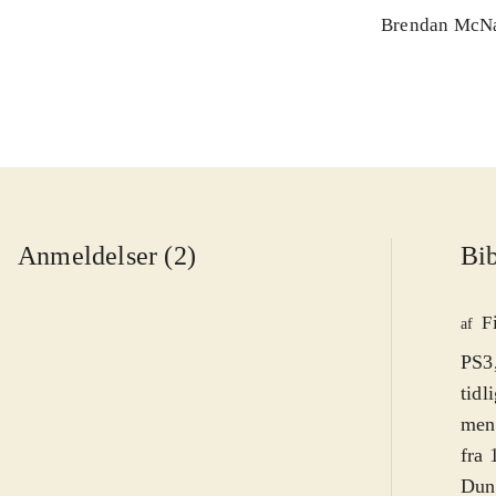
Brendan McN
Anmeldelser (2)
Bib
F
af
PS3,
tidl
men 
fra 
Dung