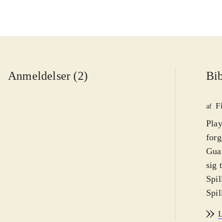
Anmeldelser (2)
Bib
F
af
Play
forg
Gua
sig 
Spil
Spil
styr
L
set 