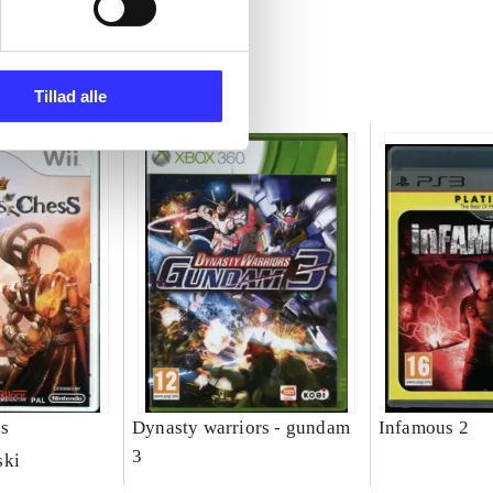
Tillad alle
ss
Dynasty warriors - gundam
Infamous 2
3
ski