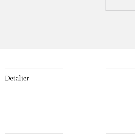
Detaljer
...
...
...
...