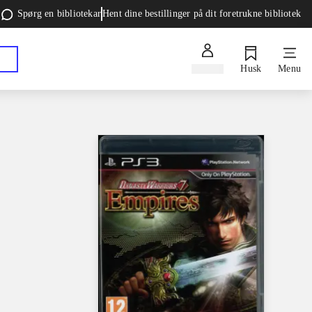
Spørg en bibliotekar
Hent dine bestillinger på dit foretrukne bibliotek
Log ind
Husk
Menu