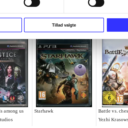
Tillad valgte
ods among us
Starhawk
Battle vs. che
tudios
Yezhi Krasow