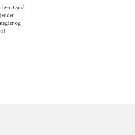
riger. Opnå
jender
ategier og
til