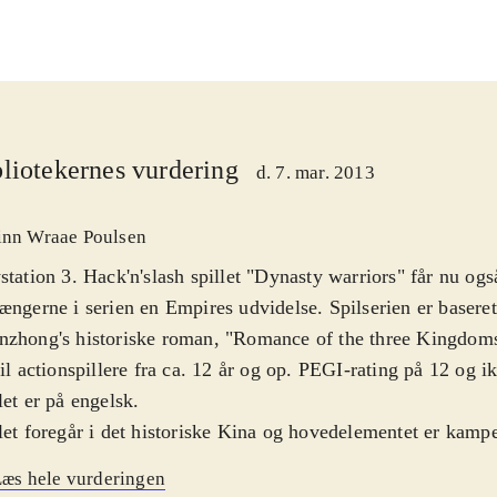
liotekernes vurdering
d. 7. mar. 2013
inn Wraae Poulsen
station 3. Hack'n'slash spillet "Dynasty warriors" får nu og
ængerne i serien en Empires udvidelse. Spilserien er basere
nzhong's historiske roman, "Romance of the three Kingdom
til actionspillere fra ca. 12 år og op. PEGI-rating på 12 og i
let er på engelsk
.
let foregår i det historiske Kina og hovedelementet er kam
er en kriger i 3. persons perspektiv på forskellige slagmarker
æs hele vurderingen
gælder om at nedkæmpe så stort et antal fjender som muligt