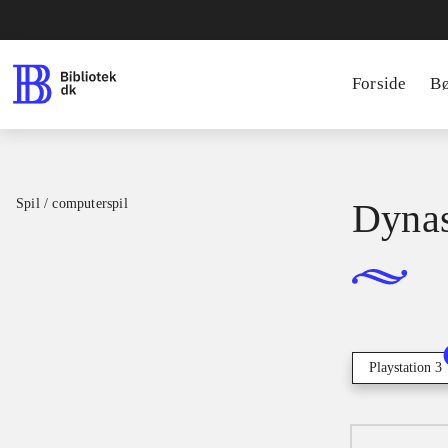
Forside
B
Spil / computerspil
Dynas
Playstation 3