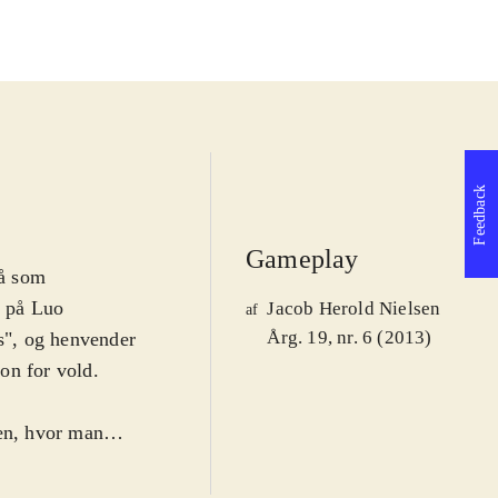
Feedback
Gameplay
så som
t på Luo
Jacob Herold Nielsen
af
Årg. 19, nr. 6 (2013)
s", og henvender
kon for vold.
pen, hvor man
, hvor det basalt
. For Empires