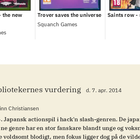
- the new
Trover saves the universe
Saints row - 
Squanch Games
mes
bliotekernes vurdering
d. 7. apr. 2014
inn Christiansen
. Japansk actionspil i hack'n slash-genren. De japa
ne genre har en stor fanskare blandt unge og voksne
e voldsomt blodigt, men fokus ligger dog på de vild