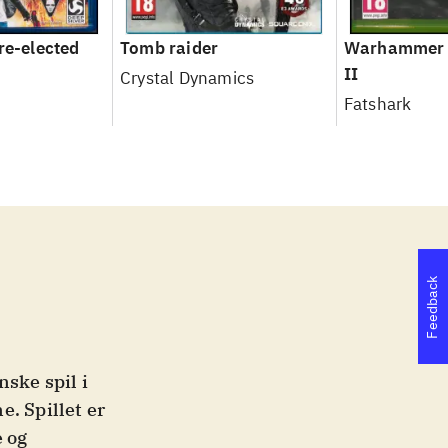
re-elected
Tomb raider
Warhammer -
II
Crystal Dynamics
Fatshark
Feedback
nske spil i
. Spillet er
e og