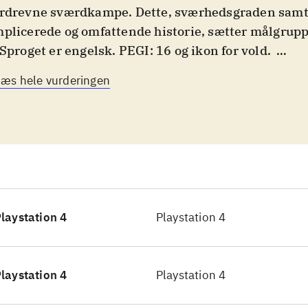
rdrevne sværdkampe. Dette, sværhedsgraden samt
plicerede og omfattende historie, sætter målgruppe
 Sproget er engelsk. PEGI: 16 og ikon for vold
.
 de mange foregående titler i "Dynasty warriors"-s
Læs hele vurderingen
dler spillet om slagene mellem de ældgamle kines
gedømmer. Nyt i denne "complete edition" er primæ
e er det originale DW8 plus udvidelsen "Xtreme le
eholder en ny historie om generalen Lü Bu samt fe
urer. Lü Bu-historien er udmærket, men tager blot 3
nemføre. Købsargumentet er derimod, at nærværend
ste i serien til PS4-platformen, så man nu kan nyde 
laystation 4
Playstation 4
opløsning. Hack'n slash kan godt være en ensformi
universet er så omfattende, at der altid er nyt at tag
over 80 figurer, alle med unikke angreb. Max level e
laystation 4
Playstation 4
, så selv for erfarne DW-spillere, er der her et nyt n
spillere kan spille co-op på samme PS4 eller vha. en