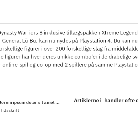
 Dynasty Warriors 8 inklusive tillægspakken Xtreme Legen
m General Lü Bu, kan nu nydes på Playstation 4. Du kan n
rskellige figurer i over 200 forskellige slag fra middelald
ge figurer har hver deres unikke combo'er i de drabelige
 online-spil og co-op med 2 spillere på samme Playstatio
Artiklerne i
handler ofte
lorem ipsum dolor sit amet ...
Tidsskrift