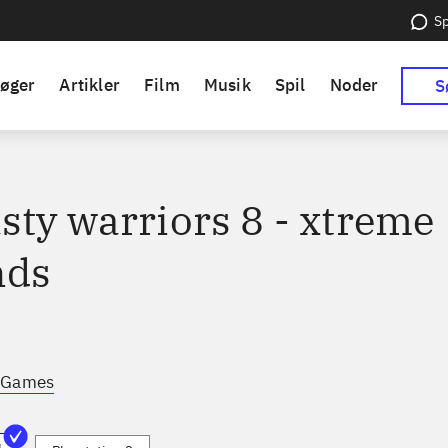
Sp
øger
Artikler
Film
Musik
Spil
Noder
S
sty warriors 8 - xtreme
nds
 Games