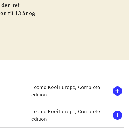
 den ret
n til 13 år og
erien,
iske
rt, at det
gends", som
m nye spilbare
-4 timer at
e spil er det
spillet i sprød
Tecmo Koei Europe, Complete
g affære, men
edition
e sig til. Der
r hævet til
Tecmo Koei Europe, Complete
iveau at nå.
edition
 PS Vita
.