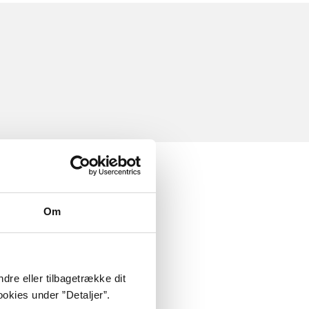
Om
dre eller tilbagetrække dit
okies under ”Detaljer”.