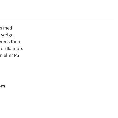
ds med
u vælge
erens Kina.
 sværdkampe.
n eller PS
 om