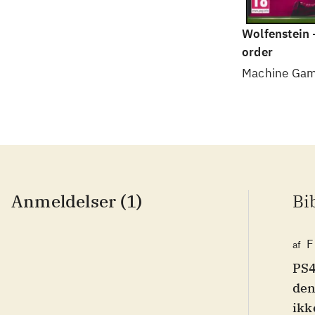
Wolfenstein 
order
Machine Ga
Anmeldelser (1)
Bi
F
af
PS4
den
ikk