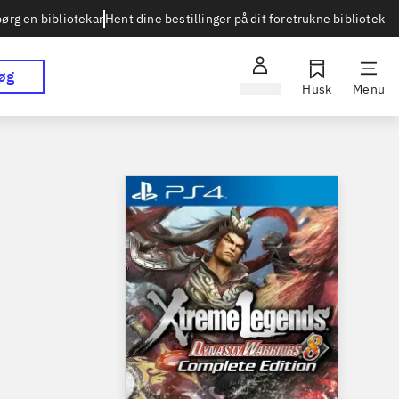
Hent dine bestillinger på dit foretrukne bibliotek
ørg en bibliotekar
øg
Log ind
Husk
Menu