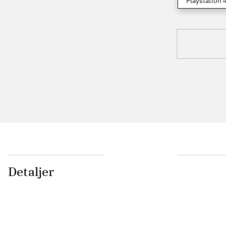
Playstation 
Detaljer
...
...
...
...