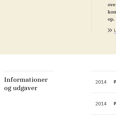
ove
kom
op.
Som
han
kon
båd
ind
fig
gen
før
Informationer
2014
P
høj
og udgaver
DW-
er 
2014
P
150
To 