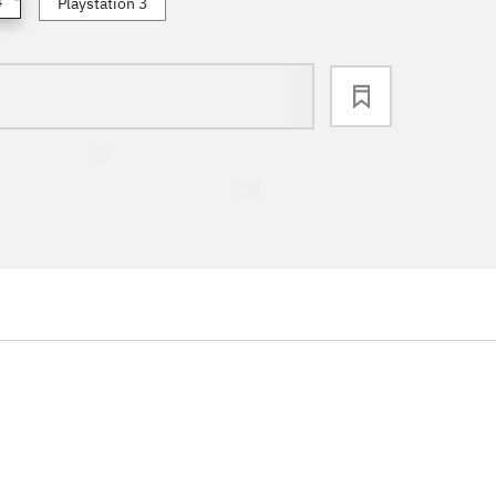
4
Playstation 3
loading
...
...
...
...
...
...