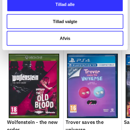
Tillad alle
Tillad valgte
Minder om
Afvis
Wolfenstein - the new
Trover saves the
Sa
order
universe