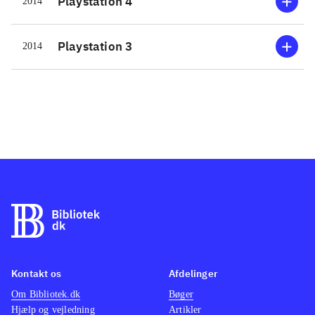
Playstation 4
2014
legends", som indeholder en ny
historie om generalen Lü Bu samt
Playstation 3
2014
fem nye spilbare figurer. Lü Bu-
historien er udmærket, men tager blot
3-4 timer at gennemføre.
Købsargumentet er derimod, at
nærværende spil er det første i serien
til PS4-platformen, så man nu kan
nyde spillet i sprød højopløsning.
Hack'n slash kan godt være en
ensformig affære, men DW-universet
er så omfattende, at der altid er nyt at
tage sig til. Der er over 80 figurer,
alle med unikke angreb. Max level er
Kontakt os
Afdelinger
hævet til 150, så selv for erfarne
Om Bibliotek.dk
Bøger
Hjælp og vejledning
Artikler
DW-spillere, er der her et nyt niveau