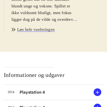
blandt unge og voksne. Spillet er
ikke voldsomt blodigt, men fokus
ligger dog på de vilde og overdrevne
sværdkampe. Dette, sværhedsgraden
Læs hele vurderingen
samt den ret komplicerede og
omfattende historie, sætter
målgruppen til 13 år og op. Sproget
er engelsk. PEGI: 16 og ikon for
vold
.
Som de mange foregående titler i
"Dynasty warriors"-serien, handler
Informationer og udgaver
spillet om slagene mellem de
ældgamle kinesiske kongedømmer.
Playstation 4
2014
Nyt i denne "complete edition" er
primært, at det både er det originale
DW8 plus udvidelsen "Xtreme