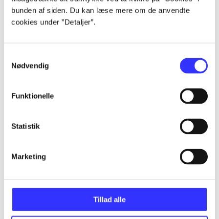
Artikler
bunden af siden. Du kan læse mere om de anvendte
Alle registrerede artikler fordelt på udgivelser
cookies under ”Detaljer”.
...
Samtykkevalg
Nødvendig
...
Funktionelle
...
Statistik
...
Marketing
...
Tillad alle