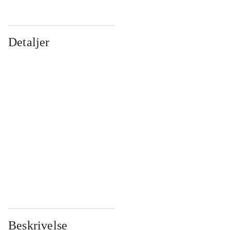
Detaljer
...
...
...
...
...
...
...
...
...
...
...
...
Beskrivelse